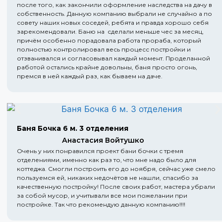
после того, как закончили оформление наследства на дачу в
собственность. Данную компанию выбрали не случайно а по
совету наших новых соседей, ребята и правда хорошо себя
зарекомендовали. Баню на сделали меньше чес за месяц,
причём особенно порадовала работа прораба, который
полностью контролировал весь процесс постройки и
отзванивался и согласовывал каждый момент. Проделанной
работой остались крайне довольны, баня просто огонь,
премся в ней каждый раз, как бываем на даче.
Баня Бочка 6 м. 3 отделения
Анастасия Войтушко
Очень у них понравился проект бани бочки с тремя
отделениями, именно как раз то, что мне надо было для
коттеджа. Смогли построить его до ноября, сейчас уже смело
пользуемся ей, никаких недочётов не нашли, спасибо за
качественную постройку! После своих работ, мастера убрали
за собой мусор, и учитывали все мои пожелании при
постройке. Так что рекомендую данную компанию!!!!