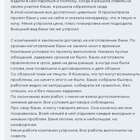
ездили в ней париться и поэтому, когда я решила ставить на
своём участке баню, я решила обратиться сюда.
В этой компании все достаточно цивильно. Я присмотрела
проект бани у них на сайте и сказала менеджеру, что я такую и
хочу. Меня устроила цена, плюс планировка мне подходила.
Внешний вид бани так же устроил.
С компанией я заключили договор на изготовление бани. По
срокам изготовление бани не заняло много времени.
Компания условия по проекту выполняла. Никаких пустых
обещаний, задержек сроков не было. Баню изготовили
практически в срок, даже на день раньше, а когда она была
готова, мне позвонили и договорились о дате сборки.
Со сборкой тоже не тянули. Я боялась, что тут могут возникнуть
проблемы, но ничего этого не было. Баню собрали быстро,
рабочие видно не халтурщики, собирали её грамотно, без
спешки, но и без лишних задержек.
По окончанию всех работ, с меня не взяли дополнительно
никакие деньги. Все условия договора соблюдены.
Про саму баню, я могу говорить вечно. Она конечно же мне
понравилась. Всей семьёй в ней отдыхаем каждые выходные и
никаких проблем. Баня теплая, хоть и небольшая, но
комфортная.
Меня работа компании устроила. Все работы выполнили на
совесть