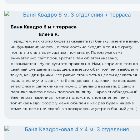
Баня Квадро 6 м + терраса
Елена К.
Перед тем, как кто-то будет заказывать тут баньку, имейте в виду,
ни фундамент, ни печь, в стоимость не входят. А то я не сразу
поняла и стала возмущаться по-началу. Потом уже сама
внимательно сайт прошерстила, там об этом указано,
оказывается… Ну по сути это правильно. Нам, например, только
свайный фундамент подошел, а вместо обычной печи выбрали
такую, как для финки. Все равно стоимость в целом адекватная
вышла, если учитывать, что баню делают под ключ, то есть даже
электрика и сантехника не нужно отдельно вызывать. В самой
парилке вместо осины попросили липу — аромат обалденный.
Уже не раз парились, только положительное мнение, печь
топит как надо, скоро у меня юбилей и как раз будем на даче
отмечать все с ночевкой, а в воскресенье устрою банный день)