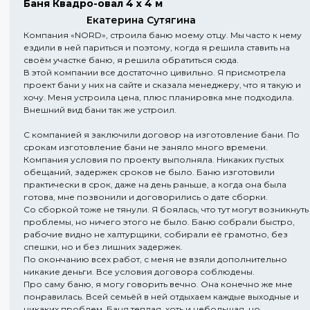
Баня Квадро-овал 4 х 4 м
Екатерина Сутягина
Компания «NORD», строила баню моему отцу. Мы часто к нему
ездили в ней париться и поэтому, когда я решила ставить на
своём участке баню, я решила обратиться сюда.
В этой компании все достаточно цивильно. Я присмотрела
проект бани у них на сайте и сказала менеджеру, что я такую и
хочу. Меня устроила цена, плюс планировка мне подходила.
Внешний вид бани так же устроил.
С компанией я заключили договор на изготовление бани. По
срокам изготовление бани не заняло много времени.
Компания условия по проекту выполняла. Никаких пустых
обещаний, задержек сроков не было. Баню изготовили
практически в срок, даже на день раньше, а когда она была
готова, мне позвонили и договорились о дате сборки.
Со сборкой тоже не тянули. Я боялась, что тут могут возникнуть
проблемы, но ничего этого не было. Баню собрали быстро,
рабочие видно не халтурщики, собирали её грамотно, без
спешки, но и без лишних задержек.
По окончанию всех работ, с меня не взяли дополнительно
никакие деньги. Все условия договора соблюдены.
Про саму баню, я могу говорить вечно. Она конечно же мне
понравилась. Всей семьёй в ней отдыхаем каждые выходные и
никаких проблем. Баня теплая, хоть и небольшая, но