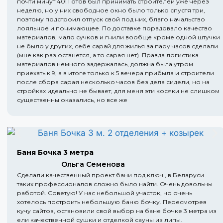
почти минут 40! Готов был принимать строителей уже через
неделю, но у них свободное окно было только спустя три,
поэтому подстроил отпуск свой под них, благо начальство
лояльное и понимающее. По доставке порадовало качество
материалов, мало сучков и гнили вообще кроме одной штучки
не было у других, себе сарай для жилья за пару часов сделали
(мне как раз останется, а то сарая нет). Правда логистика
материалов немного задержалась, должна была утром
приехать к 9, а в итоге только к 5 вечера прибыла и строители
после сбора сарая несколько часов без дела сидели, но на
стройках идеально не бывает, для меня эти косяки не слишком
существенны оказались, но все же
Баня Бочка 3 метра
Ольга Семенова
Сделали качественный проект бани под ключ , в Беларуси
таких профессионалов сложно было найти. Очень довольны
работой. Советую! У нас небольшой участок, но очень
хотелось построить небольшую баню бочку. Пересмотрев
кучу сайтов, остановили свой выбор на бане бочке 3 метра из
ели качественной сушки и отделкой сауны из липы.