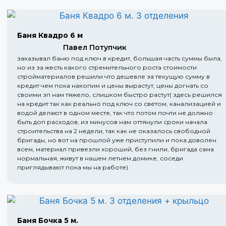
Баня Квадро 6 м
Павел Потупчик
заказывал баню под ключ в кредит, большая часть суммы была,
но из за жесть какого стремительного роста стоимости
стройматериалов решили что дешевле за текущую сумму в
кредит чем пока накопим и цены вырастут, цены догнать со
своими зп нам тяжело, слишком быстро растут( здесь решился
на кредит так как реально под ключ со светом, канализацией и
водой делают в одном месте, так что потом почти не должно
быть доп расходов, из минусов нам оттянули сроки начала
строительства на 2 недели, так как не оказалось свободной
бригады, но вот на прошлой уже приступили и пока доволен
всем, материал привезли хороший, без гнили, бригада сама
нормальная, живут в нашем летнем домике, соседи
приглядывают пока мы на работе)
Баня Бочка 5 м.