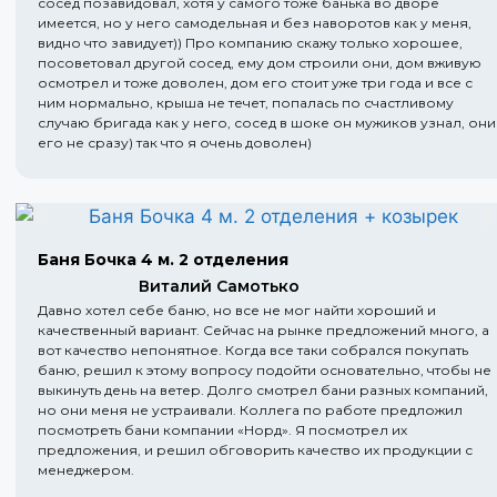
сосед позавидовал, хотя у самого тоже банька во дворе
имеется, но у него самодельная и без наворотов как у меня,
видно что завидует)) Про компанию скажу только хорошее,
посоветовал другой сосед, ему дом строили они, дом вживую
осмотрел и тоже доволен, дом его стоит уже три года и все с
ним нормально, крыша не течет, попалась по счастливому
случаю бригада как у него, сосед в шоке он мужиков узнал, они
его не сразу) так что я очень доволен)
Баня Бочка 4 м. 2 отделения
Виталий Самотько
Давно хотел себе баню, но все не мог найти хороший и
качественный вариант. Сейчас на рынке предложений много, а
вот качество непонятное. Когда все таки собрался покупать
баню, решил к этому вопросу подойти основательно, чтобы не
выкинуть день на ветер. Долго смотрел бани разных компаний,
но они меня не устраивали. Коллега по работе предложил
посмотреть бани компании «Норд». Я посмотрел их
предложения, и решил обговорить качество их продукции с
менеджером.