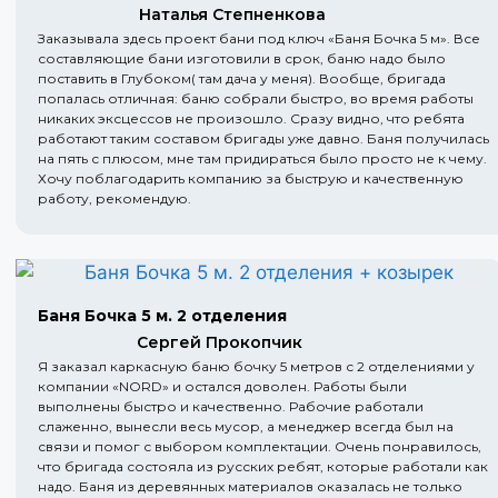
Наталья Степненкова
Заказывала здесь проект бани под ключ «Баня Бочка 5 м». Все
составляющие бани изготовили в срок, баню надо было
поставить в Глубоком( там дача у меня). Вообще, бригада
попалась отличная: баню собрали быстро, во время работы
никаких эксцессов не произошло. Сразу видно, что ребята
работают таким составом бригады уже давно. Баня получилась
на пять с плюсом, мне там придираться было просто не к чему.
Хочу поблагодарить компанию за быструю и качественную
работу, рекомендую.
Баня Бочка 5 м. 2 отделения
Сергей Прокопчик
Я заказал каркасную баню бочку 5 метров с 2 отделениями у
компании «NORD» и остался доволен. Работы были
выполнены быстро и качественно. Рабочие работали
слаженно, вынесли весь мусор, а менеджер всегда был на
связи и помог с выбором комплектации. Очень понравилось,
что бригада состояла из русских ребят, которые работали как
надо. Баня из деревянных материалов оказалась не только