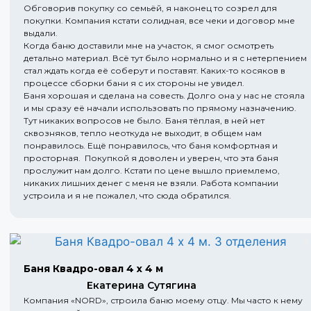
Обговорив покупку со семьёй, я наконец то созрел для
покупки. Компания кстати солидная, все чеки и договор мне
выдали.
Когда баню доставили мне на участок, я смог осмотреть
детально материал. Всё тут было нормально и я с нетерпением
стал ждать когда её соберут и поставят. Каких-то косяков в
процессе сборки бани я с их стороны не увидел.
Баня хорошая и сделана на совесть. Долго она у нас не стояла
и мы сразу её начали использовать по прямому назначению.
Тут никаких вопросов не было. Баня тёплая, в ней нет
сквозняков, тепло неоткуда не выходит, в общем нам
понравилось. Ещё понравилось, что баня комфортная и
просторная. Покупкой я доволен и уверен, что эта баня
прослужит нам долго. Кстати по цене вышло приемлемо,
никаких лишних денег с меня не взяли. Работа компании
устроила и я не пожалел, что сюда обратился.
Баня Квадро-овал 4 х 4 м
Екатерина Сутягина
Компания «NORD», строила баню моему отцу. Мы часто к нему