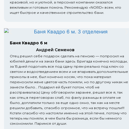
красивой, но и уютной, а персонал компании оказался
вежливым и готовым помочь. Рекомендую «NORD» всем, кто
ищет быстрое и качественное строительство бани.
Баня Квадро 6 м
Андрей Семенов
Отец решил себе подарок сделать на пенсию — попросил на
юбилей деньги на заказ бани здесь. Бригада конечно молодцы,
за 15 дней подогнать все под сдачу прям реально под ключ со
светом и водоотведением всем и не впаривать дополнительные
приколы в нее, был конечно косяк, что пока материал
переносили жене цветов часть помяли, но по другому никак не
занести было… Подарил ей букет потом, чтоб не
расстраивалась) Цену обговорили заранее, решал все я, так
как отец в переговорах слаб, по факту разницы в оплате не
было, доплатили только за еще одно окно, так как на месте
решили добавить, спасибо огромное, что на встречу пошли!!!
Кстати спасибо что настояли именно на этой печке, потому что
теперь мы поняли, в чем была бы разница, если бы немного
сэкономили. Паримся от души.