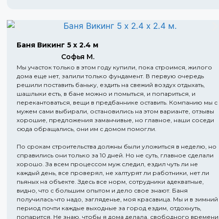
Баня Викинг 5 х 2.4 м
Софья М.
Мы участок только в этом году купили, пока строимся, жилого
дома еще нет, залили только фундамент. В первую очередь
решили поставить баньку, ездить на свежий воздух отдыхать,
шашлыки есть, в бане можно и помыться, и попариться, и
перекантоваться, вещи в предбаннике оставить. Компанию мы с
мужем сами выбирали, остановились на этом варианте, отзывы
хорошие, предложения заманчивые, но главное, наши соседи
сюда обращались, они им с домом помогли.
По срокам строительства должны были уложиться в неделю, но
справились они только за 10 дней. Но не суть, главное сделали
хорошо. За всем процессом муж следил, ездил чуть ли не
каждый день, все проверял, не халтурят ли работники, нет ли
пьяных на объекте. Здесь все норм, сотрудники адекватные,
видно, что с большим опытом и дело свое знают. Баня
получилась что надо, загляденье, моя красавица. Мы и в зимний
период почти каждые выходные за город ездим, отдохнуть,
попарится. Не знаю, чтобы я дома делала, свободного времени