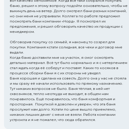
вот качество непонятное. Когда все таки собрался покупать
баню, решил к этому вопросу подойти основательно, чтобы не
выкинуть день на ветер. Долго смотрел бани разных компаний,
но они меня не устраивали. Коллега по работе предложил
посмотреть бани компании «Норд». Я посмотрел их
предложения, и решил обговорить качество их продукции с
менеджером.
Обговорив покупку со семьёй, я наконец то созрел для
покупки. Компания кстати солидная, все чеки и договор мне
выдали.
Когда баню доставили мне на участок, я смог осмотреть
детально материал. Всё тут было нормально и я с нетерпением
стал ждать когда её соберут и поставят. Каких-то косяков в
процессе сборки бани я с их стороны не увидел.
Баня хорошая и сделана на совесть. Долго она у нас не стояла
и мы сразу её начали использовать по прямому назначению.
Тут никаких вопросов не было. Баня тёплая, в ней нет
сквозняков, тепло неоткуда не выходит, в общем нам
понравилось. Ещё понравилось, что баня комфортная и
просторная. Покупкой я доволен и уверен, что эта баня
прослужит нам долго. Кстати по цене вышло приемлемо,
никаких лишних денег с меня не взяли. Работа компании
устроила и я не пожалел, что сюда обратился.