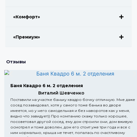
«Комфорт»
«Премиум»
Отзывы
Баня Квадро 6 м. 2 отделения
Виталий Шевченко
Поставили на участке баньку квадро бочку отличную. Мне даже
сосед позавидовал, хотя у самого тоже банька во дворе
имеется, но у него самодельная и без наворотов как у меня,
видно что завидует)) Про компанию скажу только хорошее,
посоветовал другой сосед, ему дом строили они, дом вживую
осмотрел и тоже доволен, дом его стоит уже три года и все с
ним нормально, крыша не течет, попалась по счастливому