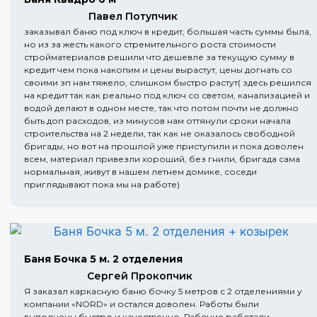
Павел Потупчик
заказывал баню под ключ в кредит, большая часть суммы была,
но из за жесть какого стремительного роста стоимости
стройматериалов решили что дешевле за текущую сумму в
кредит чем пока накопим и цены вырастут, цены догнать со
своими зп нам тяжело, слишком быстро растут( здесь решился
на кредит так как реально под ключ со светом, канализацией и
водой делают в одном месте, так что потом почти не должно
быть доп расходов, из минусов нам оттянули сроки начала
строительства на 2 недели, так как не оказалось свободной
бригады, но вот на прошлой уже приступили и пока доволен
всем, материал привезли хороший, без гнили, бригада сама
нормальная, живут в нашем летнем домике, соседи
приглядывают пока мы на работе)
Баня Бочка 5 м. 2 отделения
Сергей Прокопчик
Я заказал каркасную баню бочку 5 метров с 2 отделениями у
компании «NORD» и остался доволен. Работы были
выполнены быстро и качественно. Рабочие работали