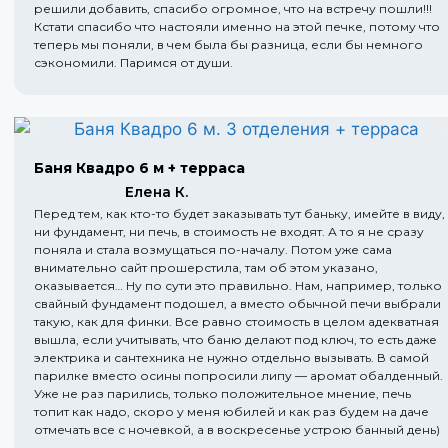
решили добавить, спасибо огромное, что на встречу пошли!!!
Кстати спасибо что настояли именно на этой печке, потому что
теперь мы поняли, в чем была бы разница, если бы немного
сэкономили. Паримся от души.
Баня Квадро 6 м + терраса
Елена К.
Перед тем, как кто-то будет заказывать тут баньку, имейте в виду,
ни фундамент, ни печь, в стоимость не входят. А то я не сразу
поняла и стала возмущаться по-началу. Потом уже сама
внимательно сайт прошерстила, там об этом указано,
оказывается… Ну по сути это правильно. Нам, например, только
свайный фундамент подошел, а вместо обычной печи выбрали
такую, как для финки. Все равно стоимость в целом адекватная
вышла, если учитывать, что баню делают под ключ, то есть даже
электрика и сантехника не нужно отдельно вызывать. В самой
парилке вместо осины попросили липу — аромат обалденный.
Уже не раз парились, только положительное мнение, печь
топит как надо, скоро у меня юбилей и как раз будем на даче
отмечать все с ночевкой, а в воскресенье устрою банный день)