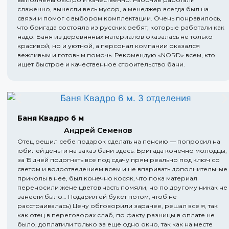
слаженно, вынесли весь мусор, а менеджер всегда был на
связи и помог с выбором комплектации. Очень понравилось,
что бригада состояла из русских ребят, которые работали как
надо. Баня из деревянных материалов оказалась не только
красивой, но и уютной, а персонал компании оказался
вежливым и готовым помочь. Рекомендую «NORD» всем, кто
ищет быстрое и качественное строительство бани.
Баня Квадро 6 м
Андрей Семенов
Отец решил себе подарок сделать на пенсию — попросил на
юбилей деньги на заказ бани здесь. Бригада конечно молодцы,
за 15 дней подогнать все под сдачу прям реально под ключ со
светом и водоотведением всем и не впаривать дополнительные
приколы в нее, был конечно косяк, что пока материал
переносили жене цветов часть помяли, но по другому никак не
занести было… Подарил ей букет потом, чтоб не
расстраивалась) Цену обговорили заранее, решал все я, так
как отец в переговорах слаб, по факту разницы в оплате не
было, доплатили только за еще одно окно, так как на месте