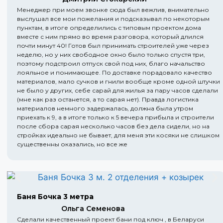
Менеджер при моем звонке сюда был вежлив, внимательно
выслушал все мои пожелания и подсказывал по некоторым
пунктам, в итоге определились с типовым проектом дома
вместе с ним прямо во время разговора, который длился
почти минут 40! Готов был принимать строителей уже через
неделю, но у них свободное окно было только спустя три,
поэтому подстроил отпуск свой под них, благо начальство
лояльное и понимающее. По доставке порадовало качество
материалов, мало сучков и гнили вообще кроме одной штучки
не было у других, себе сарай для жилья за пару часов сделали
(мне как раз останется, а то сарая нет). Правда логистика
материалов немного задержалась, должна была утром
приехать к 9, а в итоге только к 5 вечера прибыла и строители
после сбора сарая несколько часов без дела сидели, но на
стройках идеально не бывает, для меня эти косяки не слишком
существенны оказались, но все же
Баня Бочка 3 метра
Ольга Семенова
Сделали качественный проект бани под ключ , в Беларуси