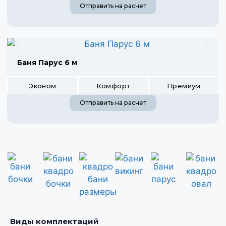
Отправить на расчет
Баня Парус 6 м
Эконом
Комфорт
Премиум
Отправить на расчет
бани викинг
бани бочки
бани парус
бани квадро бочки
бани квадро овал
квадро бани размеры
Виды комплектаций