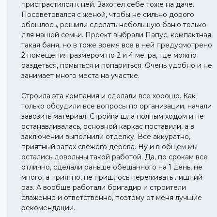
пристрастился к ней. Захотел себе тоже на даче.
Посоветовался с женой, чтобы не сильно дорого
обошлось, решили сделать небольшую баню только
для нашей семьи. Проект выбрали Папус, компактная
такая баня, но в тоже время все в ней предусмотрено:
2 помещения размером по 2 и 4 метра, где можно
раздеться, помыться и попариться. Очень удобно и не
занимает много места на участке.
Строила эта компания и сделали все хорошо. Как
только обсудили все вопросы по организации, начали
завозить материал. Стройка шла полным ходом и не
останавливалась, основной каркас поставили, а в
заключении выполнили отделку. Все аккуратно,
приятный запах свежего дерева. Ну и в общем мы
остались довольны такой работой. Да, по срокам все
отлично, сделали раньше обещанного на 1 день, не
много, а приятно, не пришлось переживать лишний
раз. А вообще работали бригадир и строители
слаженно и ответственно, поэтому от меня лучшие
рекомендации.