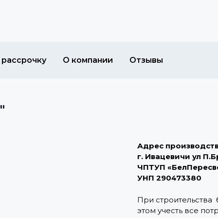
 рассрочку
О компании
Отзывы
"
Адрес производств
г. Ивацевичи ул П.Б
ЧПТУП «БелПересв
УНП 290473380
При строительства б
этом учесть все пот