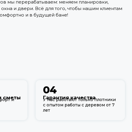
ов мы перерабатываем: меняем планировки,
окна и двери. Всё для того, чтобы нашим клиентам
омфортно и в будущей бане!
04
и сметы
Гарантия качества
форт и
У нас работают только плотники
с опытом работы с деревом от 7
лет