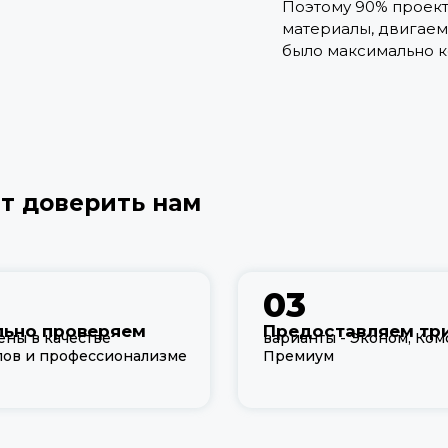
Поэтому 90% проект
материалы, двигаем 
было максимально к
ит доверить нам
03
ьно проверяем
Предоставляем тр
ены в качестве
варианты - Эконом, Ком
лов и профессионализме
Премиум