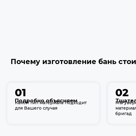
Почему изготовление бань сто
01
02
Подробно объясняем
Тщател
Какой тип материала подходит
Мы увер
для Вашего случая
материа
бригад