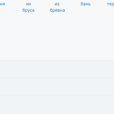
я баня
проекты бань
бани из бруса
бани из сруба