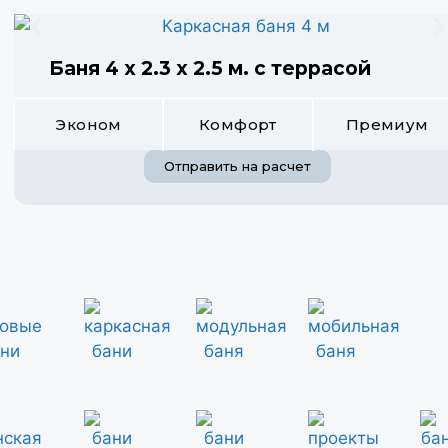
Баня 4 х 2.3 х 2.5 м. с террасой
Эконом
Комфорт
Премиум
Отправить на расчет
деревян
е бани
каркасные бани
модульные бани
мобильные бани