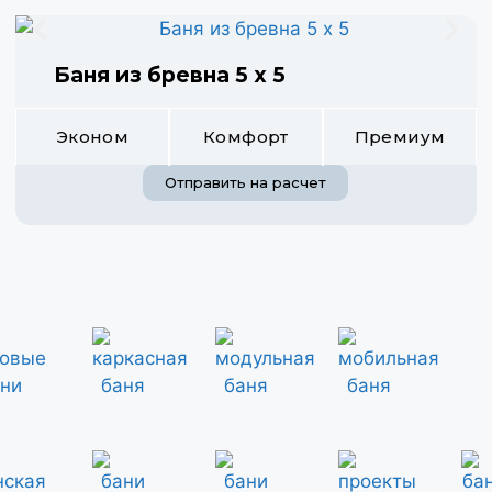
Баня из бревна 5 х 5
Эконом
Комфорт
Премиум
Отправить на расчет
деревян
е бани
каркасные бани
модульные бани
мобильные бани