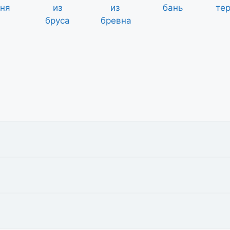
я баня
проекты бань
бани из бруса
бани из сруба