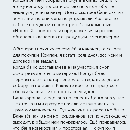
Когда все таки собрался покупать баню, решил к
этому вопросу подойти основательно, чтобы не
выкинуть день на ветер. Долго смотрел бани разных
компаний, но они меня не устраивали. Коллега по
работе предложил посмотреть бани компании
«Норд». Я посмотрел их предложения, и решил
обговорить качество их продукции с менеджером.
Обговорив покупку со семьёй, я наконец то созрел
для покупки. Компания кстати солидная, все чеки и
договор мне выдали.
Когда баню доставили мне на участок, я смог
осмотреть детально материал. Всё тут было
нормально и я с нетерпением стал ждать когда её
соберут и поставят. Каких-то косяков в процессе
сборки бани я с их стороны не увидел.
Баня хорошая и сделана на совесть. Долго она у нас
не стояла и мы сразу её начали использовать по
прямому назначению. Тут никаких вопросов не было.
Баня тёплая, в ней нет сквозняков, тепло неоткуда не
выходит, в общем нам понравилось. Ещё понравилось,
что баня комфортная и просторная. Покупкой я