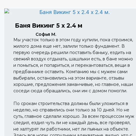
Баня Викинг 5 х 2.4 м
Софья М.
Мы участок только в этом году купили, пока строимся,
жилого дома еще нет, залили только фундамент. В
первую очередь решили поставить баньку, ездить на
свежий воздух отдыхать, шашлыки есть, в бане можно
и помыться, и попариться, и перекантоваться, вещи в
предбаннике оставить. Компанию мы с мужем сами
выбирали, остановились на этом варианте, отзывы
хорошие, предложения заманчивые, но главное, наши
соседи сюда обращались, они им с домом помогли.
По срокам строительства должны были уложиться в
неделю, но справились они только за 10 дней. Но не
суть, главное сделали хорошо. За всем процессом муж
следил, ездил чуть ли не каждый день, все проверял,
не халтурят ли работники, нет ли пьяных на объекте.
Здесь все норм, сотрудники адекватные, видно, что с