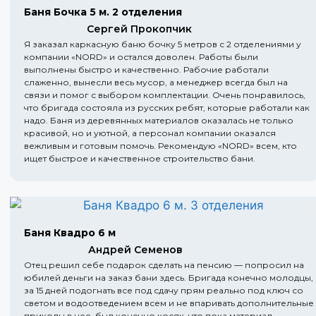
Баня Бочка 5 м. 2 отделения
Сергей Прокопчик
Я заказал каркасную баню бочку 5 метров с 2 отделениями у
компании «NORD» и остался доволен. Работы были
выполнены быстро и качественно. Рабочие работали
слаженно, вынесли весь мусор, а менеджер всегда был на
связи и помог с выбором комплектации. Очень понравилось,
что бригада состояла из русских ребят, которые работали как
надо. Баня из деревянных материалов оказалась не только
красивой, но и уютной, а персонал компании оказался
вежливым и готовым помочь. Рекомендую «NORD» всем, кто
ищет быстрое и качественное строительство бани.
Баня Квадро 6 м
Андрей Семенов
Отец решил себе подарок сделать на пенсию — попросил на
юбилей деньги на заказ бани здесь. Бригада конечно молодцы,
за 15 дней подогнать все под сдачу прям реально под ключ со
светом и водоотведением всем и не впаривать дополнительные
приколы в нее, был конечно косяк, что пока материал