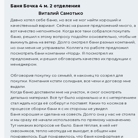
Баня Бочка 4 м. 2 отделения
Виталий Самотько
Давно хотел себе баню, но все не мог найти хороший и
качественный вариант. Сейчас на рынке предложений много, а
вот качество непонятное. Когда все таки собрался покупать
баню, решил к этому вопросу подойти основательно, чтобы не
выкинуть день на ветер. Долго смотрел бани разных компаний,
но они меня не устраивали. Коллега по работе предложил
посмотреть бани компании «Норд». Я посмотрел их
предложения, и решил обговорить качество их продукции с
менеджером.
Обговорив покупку со семьёй, я наконец то созрел для
покупки. Компания кстати солидная, все чеки и договор мне
выдали.
Когда баню доставили мне на участок, я смог осмотреть
детально материал. Всё тут было нормально и я с нетерпением
стал ждать когда её соберут и поставят. Каких-то косяков в
процессе сборки бани я с их стороны не увидел.
Баня хорошая и сделана на совесть. Долго она у нас не стояла
и мы сразу её начали использовать по прямому назначению.
Тут никаких вопросов не было. Баня тёплая, в ней нет
сквозняков, тепло неоткуда не выходит, в общем нам
понравилось. Ещё понравилось, что баня комфортная и