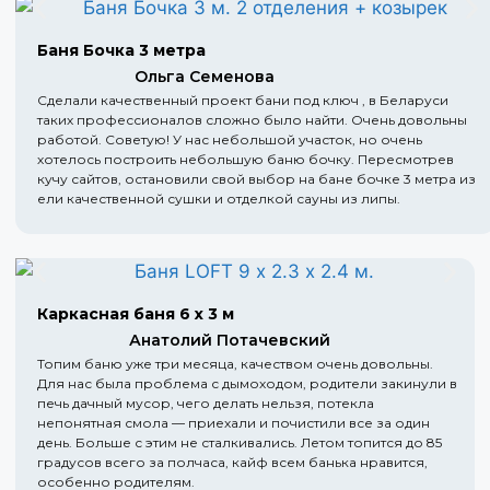
Баня Бочка 3 метра
Ольга Семенова
Сделали качественный проект бани под ключ , в Беларуси
таких профессионалов сложно было найти. Очень довольны
работой. Советую! У нас небольшой участок, но очень
хотелось построить небольшую баню бочку. Пересмотрев
кучу сайтов, остановили свой выбор на бане бочке 3 метра из
ели качественной сушки и отделкой сауны из липы.
Каркасная баня 6 х 3 м
Анатолий Потачевский
Топим баню уже три месяца, качеством очень довольны.
Для нас была проблема с дымоходом, родители закинули в
печь дачный мусор, чего делать нельзя, потекла
непонятная смола — приехали и почистили все за один
день. Больше с этим не сталкивались. Летом топится до 85
градусов всего за полчаса, кайф всем банька нравится,
особенно родителям.