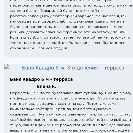
переносили жене цветов часть помяли, но по другому никак не
занести было… Подарил ей букет потом, чтоб не
расстраивалась) Цену обговорили заранее, решал все я, так
как отец в переговорах слаб, по факту разницы в оплате не
было, доплатили только за еще одно окно, так как на месте
решили добавить, спасибо огромное, что на встречу пошли!!!
Кстати спасибо что настояли именно на этой печке, потому что
теперь мы поняли, в чем была бы разница, если бы немного
сэкономили. Паримся от души.
Баня Квадро 6 м + терраса
Елена К.
Перед тем, как кто-то будет заказывать тут баньку, имейте в виду,
ни фундамент, ни печь, в стоимость не входят. А то я не сразу
поняла и стала возмущаться по-началу. Потом уже сама
внимательно сайт прошерстила, там об этом указано,
оказывается… Ну по сути это правильно. Нам, например, только
свайный фундамент подошел, а вместо обычной печи выбрали
такую, как для финки. Все равно стоимость в целом адекватная
вышла, если учитывать, что баню делают под ключ, то есть даже