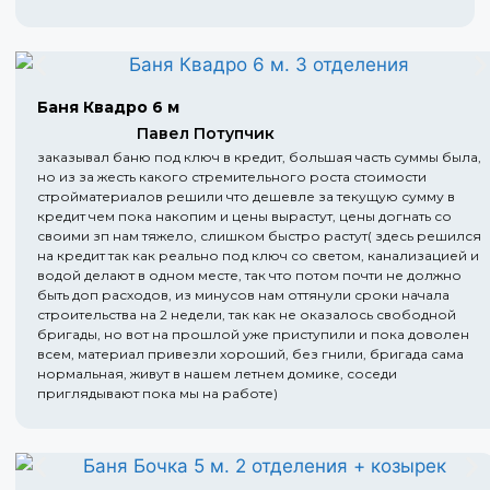
Баня Квадро 6 м
Павел Потупчик
заказывал баню под ключ в кредит, большая часть суммы была,
но из за жесть какого стремительного роста стоимости
стройматериалов решили что дешевле за текущую сумму в
кредит чем пока накопим и цены вырастут, цены догнать со
своими зп нам тяжело, слишком быстро растут( здесь решился
на кредит так как реально под ключ со светом, канализацией и
водой делают в одном месте, так что потом почти не должно
быть доп расходов, из минусов нам оттянули сроки начала
строительства на 2 недели, так как не оказалось свободной
бригады, но вот на прошлой уже приступили и пока доволен
всем, материал привезли хороший, без гнили, бригада сама
нормальная, живут в нашем летнем домике, соседи
приглядывают пока мы на работе)