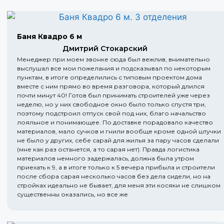
Баня Квадро 6 м
Дмитрий Стокарский
Менеджер при моем звонке сюда был вежлив, внимательно
выслушал все мои пожелания и подсказывал по некоторым
пунктам, в итоге определились с типовым проектом дома
вместе с ним прямо во время разговора, который длился
почти минут 40! Готов был принимать строителей уже через
неделю, но у них свободное окно было только спустя три,
поэтому подстроил отпуск свой под них, благо начальство
лояльное и понимающее. По доставке порадовало качество
материалов, мало сучков и гнили вообще кроме одной штучки
не было у других, себе сарай для жилья за пару часов сделали
(мне как раз останется, а то сарая нет). Правда логистика
материалов немного задержалась, должна была утром
приехать к 9, а в итоге только к 5 вечера прибыла и строители
после сбора сарая несколько часов без дела сидели, но на
стройках идеально не бывает, для меня эти косяки не слишком
существенны оказались, но все же