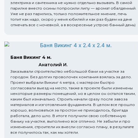
электрика и сантехника не нужно отдельно вызывать. В самой
парилке вместо осины попросили липу — аромат обалденный.
Уже не раз парились, только положительное мнение, печь
топит как надо, скоро у меня юбилей и как раз будем на даче
отмечать все с ночевкой, а в воскресенье устрою банный день)
Баня Викинг 4 м.
Анатолий И.
Заказывали строительство небольшой бани на участке за
городом. Без долгих проволочек компания взялась за дело.
Проект выбрали Викинг 4 метра, с мастером быстро
согласовали выезд на место, также в проекте были изменены
некоторые размеры помещений, но в целом он остался таким,
каким был изначально. Строить начали сразу после завоза
материалов и изготовления фундамента. В целом все прошло
хорошо, волноваться за простои не приходилось, бригада
работала, дело шло. В итоге получили свою собственную
баньку на участке, выполнено все отлично. Не забыли и про
изменения, строители их внесли согласно плану, в результате
все получилось так, как мы хотели.