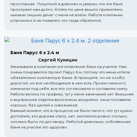
просторная. Покупкой я доволен и уверен, что эта баня
прослужит нам долго. Кстати по цене вышло приемлемо,
никаких лишних денег с меня не взяли. Работа компании
устроила и я не пожалел, что сюда обратился.
Баня Парус 6 х 2.4 м
Сергей Куницин
Заказывали в компании изготовление бани на участке. Нам
очень понравился проект Парус 6 м, потому что жена хотела
обязательно компактную баню. В принципе, он не особо
дорогой, но все необходимое в нем есть. Проект немного
изменили под себя, все это согласовали и составили смету.
Работы велись по графику, тут у меня замечаний нет. Внешняя
и внутренняя отделка выполнены аккуратно, окна поставили
хорошо, без щелей и сквозняков.
Важный момент, что в процессе не было такого, что тут нужно
доплатить, это дороже стало, нет, заплатили ровно столько,
сколько было по договору. Работой довольны, собственная
баня на участке это здорово.