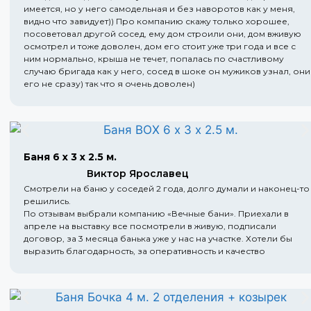
имеется, но у него самодельная и без наворотов как у меня,
видно что завидует)) Про компанию скажу только хорошее,
посоветовал другой сосед, ему дом строили они, дом вживую
осмотрел и тоже доволен, дом его стоит уже три года и все с
ним нормально, крыша не течет, попалась по счастливому
случаю бригада как у него, сосед в шоке он мужиков узнал, они
его не сразу) так что я очень доволен)
Баня 6 х 3 х 2.5 м.
Виктор Ярославец
Смотрели на баню у соседей 2 года, долго думали и наконец-то
решились.
По отзывам выбрали компанию «Вечные бани». Приехали в
апреле на выставку все посмотрели в живую, подписали
договор, за 3 месяца банька уже у нас на участке. Хотели бы
выразить благодарность, за оперативность и качество