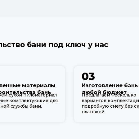
льство бани под ключ у нас
03
венные материалы
Изготовление бань
роительства бань
любой бюджет
уем сухой пиломатериал
Предлагаем несколько
ные комплектующие для
вариантов комплектаци
ной службы бани.
подробную смету без с
платежей.