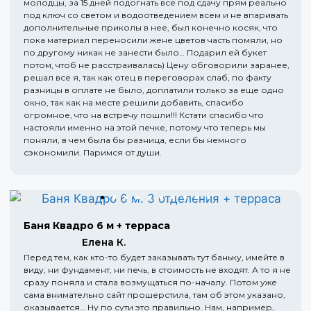
молодцы, за 15 дней подогнать все под сдачу прям реально
под ключ со светом и водоотведением всем и не впаривать
дополнительные приколы в нее, был конечно косяк, что
пока материал переносили жене цветов часть помяли, но
по другому никак не занести было… Подарил ей букет
потом, чтоб не расстраивалась) Цену обговорили заранее,
решал все я, так как отец в переговорах слаб, по факту
разницы в оплате не было, доплатили только за еще одно
окно, так как на месте решили добавить, спасибо
огромное, что на встречу пошли!!! Кстати спасибо что
настояли именно на этой печке, потому что теперь мы
поняли, в чем была бы разница, если бы немного
сэкономили. Паримся от души.
Баня Квадро 6 м + терраса
Елена К.
Перед тем, как кто-то будет заказывать тут баньку, имейте в
виду, ни фундамент, ни печь, в стоимость не входят. А то я не
сразу поняла и стала возмущаться по-началу. Потом уже
сама внимательно сайт прошерстила, там об этом указано,
оказывается… Ну по сути это правильно. Нам, например,