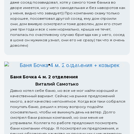
даже сосед позавидовал, хотя у самого тоже банька во
дворе имеется, но у него самодельная и без наворотов как
у меня, видно что завидует)) Про компанию скажу только
хорошее, посоветовал другой сосед, ему дом строили
они, дом вживую осмотрел и тоже доволен, дом его стоит
уже три года и все с ним нормально, крыша не течет,
попалась по счастливому случаю бригада как у него, сосед
в шоке он мужиков узнал, они его не сразу) так что я очень
доволен)
Баня Бочка 4 м. 2 отделения
Виталий Самотько
Давно хотел себе баню, но все не мог найти хороший и
качественный вариант. Сейчас на рынке предложений
много, а вот качество непонятное. Когда все таки собрался
покупать баню, решил к этому вопросу подойти
основательно, чтобы не выкинуть день на ветер. Долго
смотрел бани разных компаний, но они меня не
устраивали. Коллега по работе предложил посмотреть
бани компании «Норд». Я посмотрел их предложения, и
решил обговорить качество их продукции с менеджером.