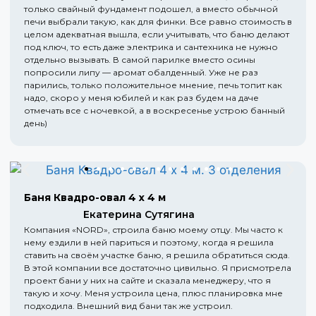
только свайный фундамент подошел, а вместо обычной
печи выбрали такую, как для финки. Все равно стоимость в
целом адекватная вышла, если учитывать, что баню делают
под ключ, то есть даже электрика и сантехника не нужно
отдельно вызывать. В самой парилке вместо осины
попросили липу — аромат обалденный. Уже не раз
парились, только положительное мнение, печь топит как
надо, скоро у меня юбилей и как раз будем на даче
отмечать все с ночевкой, а в воскресенье устрою банный
день)
Баня Квадро-овал 4 х 4 м
Екатерина Сутягина
Компания «NORD», строила баню моему отцу. Мы часто к
нему ездили в ней париться и поэтому, когда я решила
ставить на своём участке баню, я решила обратиться сюда.
В этой компании все достаточно цивильно. Я присмотрела
проект бани у них на сайте и сказала менеджеру, что я
такую и хочу. Меня устроила цена, плюс планировка мне
подходила. Внешний вид бани так же устроил.