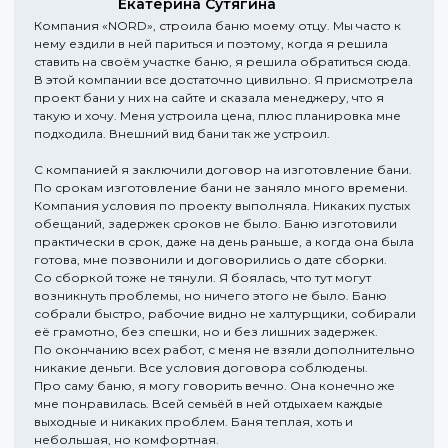
Екатерина Сутягина
Компания «NORD», строила баню моему отцу. Мы часто к
нему ездили в ней париться и поэтому, когда я решила
ставить на своём участке баню, я решила обратиться сюда.
В этой компании все достаточно цивильно. Я присмотрела
проект бани у них на сайте и сказала менеджеру, что я
такую и хочу. Меня устроила цена, плюс планировка мне
подходила. Внешний вид бани так же устроил.
С компанией я заключили договор на изготовление бани.
По срокам изготовление бани не заняло много времени.
Компания условия по проекту выполняла. Никаких пустых
обещаний, задержек сроков не было. Баню изготовили
практически в срок, даже на день раньше, а когда она была
готова, мне позвонили и договорились о дате сборки.
Со сборкой тоже не тянули. Я боялась, что тут могут
возникнуть проблемы, но ничего этого не было. Баню
собрали быстро, рабочие видно не халтурщики, собирали
её грамотно, без спешки, но и без лишних задержек.
По окончанию всех работ, с меня не взяли дополнительно
никакие деньги. Все условия договора соблюдены.
Про саму баню, я могу говорить вечно. Она конечно же
мне понравилась. Всей семьёй в ней отдыхаем каждые
выходные и никаких проблем. Баня теплая, хоть и
небольшая, но комфортная.