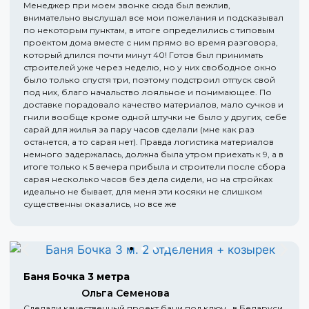
Менеджер при моем звонке сюда был вежлив,
внимательно выслушал все мои пожелания и подсказывал
по некоторым пунктам, в итоге определились с типовым
проектом дома вместе с ним прямо во время разговора,
который длился почти минут 40! Готов был принимать
строителей уже через неделю, но у них свободное окно
было только спустя три, поэтому подстроил отпуск свой
под них, благо начальство лояльное и понимающее. По
доставке порадовало качество материалов, мало сучков и
гнили вообще кроме одной штучки не было у других, себе
сарай для жилья за пару часов сделали (мне как раз
останется, а то сарая нет). Правда логистика материалов
немного задержалась, должна была утром приехать к 9, а в
итоге только к 5 вечера прибыла и строители после сбора
сарая несколько часов без дела сидели, но на стройках
идеально не бывает, для меня эти косяки не слишком
существенны оказались, но все же
Баня Бочка 3 метра
Ольга Семенова
Сделали качественный проект бани под ключ , в Беларуси