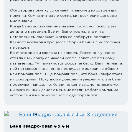
Обговорив покупку со семьёй, я наконец то созрел для
покупки. Компания кстати солидная, все чеки и договор
мне выдали.
Когда баню доставили мне на участок, я смог осмотреть
детально материал. Всё тут было нормально и я с
нетерпением стал ждать когда её соберут и поставят.
Каких-то косяков в процессе сборки бани я с их стороны
не увидел.
Баня хорошая и сделана на совесть. Долго она у нас не
стояла и мы сразу её начали использовать по прямому
назначению. Тут никаких вопросов не было. Баня тёплая, в
ней нет сквозняков, тепло неоткуда не выходит, в общем
нам понравилось. Ещё понравилось, что баня комфортная
и просторная. Покупкой я доволен и уверен, что эта баня
прослужит нам долго. Кстати по цене вышло приемлемо,
никаких лишних денег с меня не взяли. Работа компании
устроила и я не пожалел, что сюда обратился.
Баня Квадро-овал 4 х 4 м