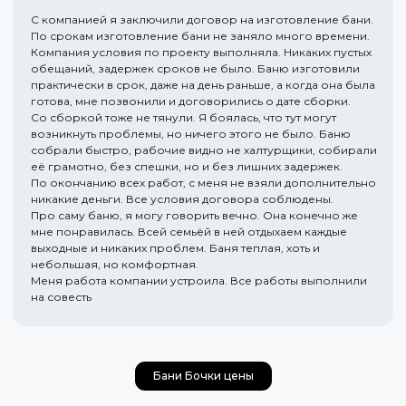
С компанией я заключили договор на изготовление бани.
По срокам изготовление бани не заняло много времени.
Компания условия по проекту выполняла. Никаких пустых
обещаний, задержек сроков не было. Баню изготовили
практически в срок, даже на день раньше, а когда она была
готова, мне позвонили и договорились о дате сборки.
Со сборкой тоже не тянули. Я боялась, что тут могут
возникнуть проблемы, но ничего этого не было. Баню
собрали быстро, рабочие видно не халтурщики, собирали
её грамотно, без спешки, но и без лишних задержек.
По окончанию всех работ, с меня не взяли дополнительно
никакие деньги. Все условия договора соблюдены.
Про саму баню, я могу говорить вечно. Она конечно же
мне понравилась. Всей семьёй в ней отдыхаем каждые
выходные и никаких проблем. Баня теплая, хоть и
небольшая, но комфортная.
Меня работа компании устроила. Все работы выполнили
на совесть
Бани Бочки цены