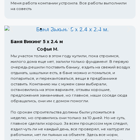
Меня работа компании устроила. Все работы выполнили
на совесть
Баня Викинг 5 х 2.4 м
Софья М.
Мы участок только в этом году купили, пока строимся,
жилого дома еще нет, залили только фундамент. В первую
очередь решили поставить баньку, ездить на свежий воздух
отдыхать, шашлыки есть, в бане можно и помыться, и
попариться, и перекантоваться, вещи в предбаннике
оставить. Компанию мы с мужем сами выбирали,
остановились на этом варианте, отзывы хорошие,
предложения заманчивые, но главное, наши соседи сюда
обращались, они им с домом помогли.
По срокам строительства должны были уложиться в
неделю, но справились они только за 10 дней. Но не суть,
главное сделали хорошо. За всем процессом муж следил,
ездил чуть ли не каждый день, все проверял, не халтурят ли
работники, нет ли пьяных на объекте. Здесь все норм,