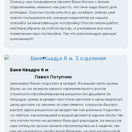
Очень у них понравился проект бани бочки с тремя
отделениями, именно как раз то, что мне надо было для
коттеджа. Смогли построить его до ноября, сейчас уже
смело пользуемся ей, никаких недочётов не нашли,
спасибо за качественную постройку! После своих работ,
мастера убрали за собой мусор, и учитывали все мои
пожелании при постройке. Так что рекомендую данную
компанию!!!!
Баня Квадро 6 м
Павел Потупчик
заказывал баню под ключ в кредит, большая часть суммы
была, но из за жесть какого стремительного роста
стоимости стройматериалов решили что дешевле за
текущую сумму в кредит чем пока накопим и цены вырастут,
цены догнать со своими зп нам тяжело, слишком быстро
растут( здесь решился на кредит так как реально под ключ
со светом, канализацией и водой делают в одном месте, так
что потом почти не должно быть доп расходов, из минусов
нам оттянули сроки начала строительства на 2 недели, так
как не оказалось свободной бригады, но вот на прошлой