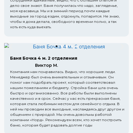
сотрудники адекватные, видно, что с большим опытом и
дело свое знают. Баня получилась что надо, загляденье,
моя красавица. Мы и в зимний период почти каждые
выходные за город ездим, отдохнуть, попарится. Не знаю,
чтобы я дома делала, свободного времени полно, а так
хоть есть куда выехать.
Баня Бочка 4 м. 2 отделения
Виктор М.
Компания нам понравилась. Видно, что хорошие люди.
Менеджер был очень внимательным и отзывчивым. Он
помог нам подобрать проект, который соответствовал
нашим пожеланиям и бюджету. Стройка бани шла очень
быстро и организованно. Все работы были выполнены
качественно и в срок. Сейчас у нас есть прекрасная баня,
которая стала любимым местом для семейного отдыха. В
ней мы проводим все выходные, наслаждаясь друг другом и
общением с природой. Мы очень довольны работой
компании «Норд». Рекомендуем всем, кто хочет построить
баню, которая будет радовать долгие годы