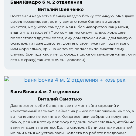
Баня Квадро 6 м. 2 отделения
Виталий Шевченко
Поставили на участке баньку квадро бочку отличную. Мне даже
сосед позавидовал, хотя у самого тоже банька во дворе
имеется, но у него самодельная и без наворотов как у меня,
видно что завидует)) Про компанию скажу только хорошее,
посоветовал другой сосед, ему дом строили они, дом вживую
осмотрел и тоже доволен, дом его стоит уже три года и все с
ним нормально, крыша не течет, попалась по счастливому
случаю бригада как у него, сосед в шоке он мужиков узнал, они
его не сразу) так что я очень доволен)
Баня Бочка 4 м. 2 отделения
Виталий Самотько
Давно хотел себе баню, но все не мог найти хороший и
качественный вариант. Сейчас на рынке предложений много, а
вот качество непонятное. Когда все таки собрался покупать
баню, решил к этому вопросу подойти основательно, чтобы не
выкинуть день на ветер. Долго смотрел бани разных компаний,
но они меня не устраивали. Коллега по работе предложил