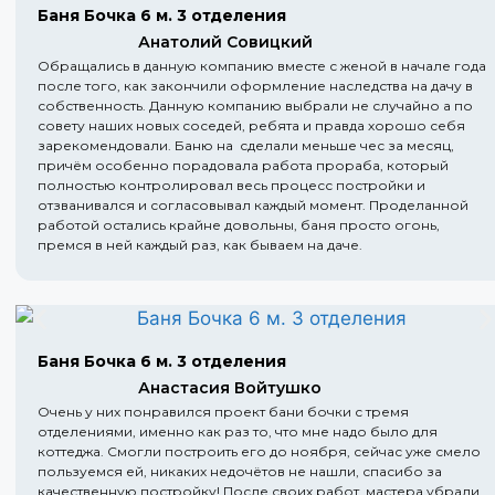
Баня Бочка 6 м. 3 отделения
Анатолий Совицкий
Обращались в данную компанию вместе с женой в начале года
после того, как закончили оформление наследства на дачу в
собственность. Данную компанию выбрали не случайно а по
совету наших новых соседей, ребята и правда хорошо себя
зарекомендовали. Баню на сделали меньше чес за месяц,
причём особенно порадовала работа прораба, который
полностью контролировал весь процесс постройки и
отзванивался и согласовывал каждый момент. Проделанной
работой остались крайне довольны, баня просто огонь,
премся в ней каждый раз, как бываем на даче.
Баня Бочка 6 м. 3 отделения
Анастасия Войтушко
Очень у них понравился проект бани бочки с тремя
отделениями, именно как раз то, что мне надо было для
коттеджа. Смогли построить его до ноября, сейчас уже смело
пользуемся ей, никаких недочётов не нашли, спасибо за
качественную постройку! После своих работ, мастера убрали