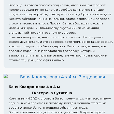
Вообще, я хотела проект «под ключ», чтобы никаких работ
после возведения не делать и вообще как можно меньше
следить за ходом работ, потому что не могу бросить свои дела.
Все это обговорили на начальном этапе, заключили договор,
строительство началось. Проект баньки больше похож на
маленький домик. Планировку внутри никак не меняли,
стандартный проект нас вполне устроил.
Завезли материалы, началось строительство. На все ушло
около двух недель и это здорово, хотя примерно такие сроки у
всех, но получилось без задержек. Качеством доволен, все
сделано хорошо. И работали по договору, который
заключается на начальном этапе, там же прописаны сроки и
стоимость, цены, все официально.
Баня Квадро-овал 4 х 4 м
Екатерина Сутягина
Компания «NORD», строила баню моему отцу. Мы часто к нему
ездили в ней париться и поэтому, когда я решила ставить на
своём участке баню, я решила обратиться сюда.
В этой компании все достаточно цивильно. Я присмотрела