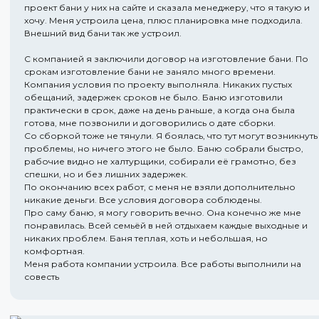
проект бани у них на сайте и сказала менеджеру, что я такую и
хочу. Меня устроила цена, плюс планировка мне подходила.
Внешний вид бани так же устроил.
С компанией я заключили договор на изготовление бани. По
срокам изготовление бани не заняло много времени.
Компания условия по проекту выполняла. Никаких пустых
обещаний, задержек сроков не было. Баню изготовили
практически в срок, даже на день раньше, а когда она была
готова, мне позвонили и договорились о дате сборки.
Со сборкой тоже не тянули. Я боялась, что тут могут возникнуть
проблемы, но ничего этого не было. Баню собрали быстро,
рабочие видно не халтурщики, собирали её грамотно, без
спешки, но и без лишних задержек.
По окончанию всех работ, с меня не взяли дополнительно
никакие деньги. Все условия договора соблюдены.
Про саму баню, я могу говорить вечно. Она конечно же мне
понравилась. Всей семьёй в ней отдыхаем каждые выходные и
никаких проблем. Баня теплая, хоть и небольшая, но
комфортная.
Меня работа компании устроила. Все работы выполнили на
совесть