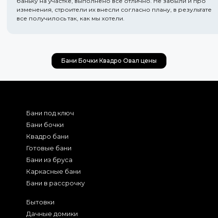
баньку на участке, выполнено все отлично. Не забыли и про
изменения, строители их внесли согласно плану, в результате
все получилось так, как мы хотели.
Бани Бочки Квадро Овал цены
Бани под ключ
Бани бочки
Квадро бани
Готовые бани
Бани из бруса
Каркасные бани
Бани в рассрочку
Бытовки
Дачные домики