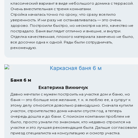
классический вариант в виде небольшого домика с террасой.
Очень вместительная с тремя комнатами.
Стройка началась точно по сроку, что сразу вселило
уверенность. И ни разу не останавливалась — это очень
здорово. Построили быстро, но несмотря на это, качество не
пострадало. Баня выглядит отлично и внешне, и внутри.
Отделка качественная, плохого материала замечено не было,
все досочки одна к одной. Рады были сотрудничать,
рекомендую.
Баня 6 м
Екатерина Винничук
Давно мечтали с мужем построить на участке дом и баню, но
баня — это больше мое желание, т. к. я люблю ее, а супруг к
этому делу относится довольно равнодушно. Сначала купили
участок, строительство дома начали спустя год, а теперь
очередь дошла и до бани. С поиском компании проблем не
было, просто узнали по знакомым, кто недавно строился на
участке и это лучшая рекомендация была. Дальше согласовали
приезд специалиста на консультацию и осмотр участка.