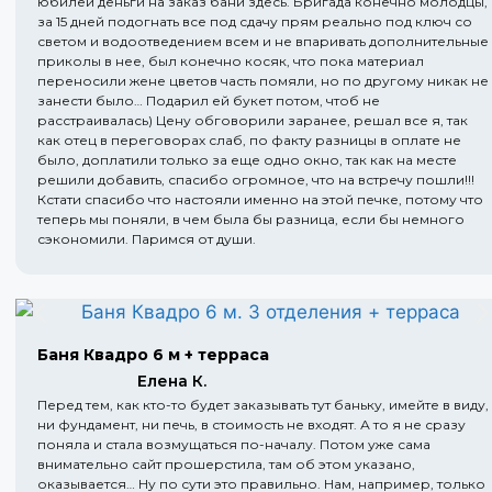
юбилей деньги на заказ бани здесь. Бригада конечно молодцы,
за 15 дней подогнать все под сдачу прям реально под ключ со
светом и водоотведением всем и не впаривать дополнительные
приколы в нее, был конечно косяк, что пока материал
переносили жене цветов часть помяли, но по другому никак не
занести было… Подарил ей букет потом, чтоб не
расстраивалась) Цену обговорили заранее, решал все я, так
как отец в переговорах слаб, по факту разницы в оплате не
было, доплатили только за еще одно окно, так как на месте
решили добавить, спасибо огромное, что на встречу пошли!!!
Кстати спасибо что настояли именно на этой печке, потому что
теперь мы поняли, в чем была бы разница, если бы немного
сэкономили. Паримся от души.
Баня Квадро 6 м + терраса
Елена К.
Перед тем, как кто-то будет заказывать тут баньку, имейте в виду,
ни фундамент, ни печь, в стоимость не входят. А то я не сразу
поняла и стала возмущаться по-началу. Потом уже сама
внимательно сайт прошерстила, там об этом указано,
оказывается… Ну по сути это правильно. Нам, например, только