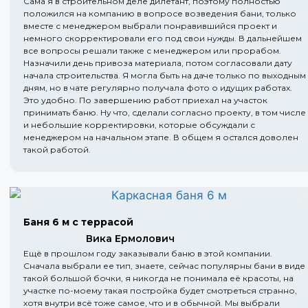
Сама я в строительном деле дилетант, поэтому полностью
положился на компанию в вопросе возведения бани, только
вместе с менеджером выбрали понравившийся проект и
немного скорректировали его под свои нужды. В дальнейшем
все вопросы решали также с менеджером или прорабом.
Назначили день привоза материала, потом согласовали дату
начала строительства. Я могла быть на даче только по выходным
дням, но в чате регулярно получала фото о идущих работах.
Это удобно. По завершению работ приехал на участок
принимать баню. Ну что, сделали согласно проекту, в том числе
и небольшие корректировки, которые обсуждали с
менеджером на начальном этапе. В общем я остался доволен
такой работой.
Баня 6 м с террасой
Вика Ермолович
Ещё в прошлом году заказывали баню в этой компании.
Сначала выбрали ее тип, знаете, сейчас популярны бани в виде
такой большой бочки, я никогда не понимала её красоты, на
участке по-моему такая постройка будет смотреться странно,
хотя внутри всё тоже самое, что и в обычной. Мы выбрали