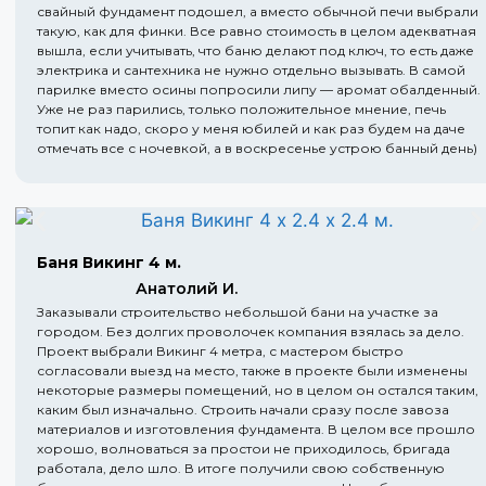
свайный фундамент подошел, а вместо обычной печи выбрали
такую, как для финки. Все равно стоимость в целом адекватная
вышла, если учитывать, что баню делают под ключ, то есть даже
электрика и сантехника не нужно отдельно вызывать. В самой
парилке вместо осины попросили липу — аромат обалденный.
Уже не раз парились, только положительное мнение, печь
топит как надо, скоро у меня юбилей и как раз будем на даче
отмечать все с ночевкой, а в воскресенье устрою банный день)
Баня Викинг 4 м.
Анатолий И.
Заказывали строительство небольшой бани на участке за
городом. Без долгих проволочек компания взялась за дело.
Проект выбрали Викинг 4 метра, с мастером быстро
согласовали выезд на место, также в проекте были изменены
некоторые размеры помещений, но в целом он остался таким,
каким был изначально. Строить начали сразу после завоза
материалов и изготовления фундамента. В целом все прошло
хорошо, волноваться за простои не приходилось, бригада
работала, дело шло. В итоге получили свою собственную