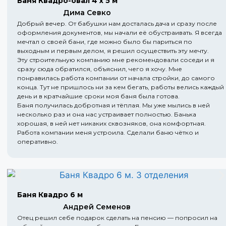
Баня Квадро-овал 4 х 5 м
Дима Севко
Добрый вечер. От бабушки нам досталась дача и сразу после
оформления документов, мы начали её обустраивать. Я всегда
мечтал о своей бани, где можно было бы париться по
выходным и первым делом, я решил осуществить эту мечту.
Эту строительную компанию мне рекомендовали соседи и я
сразу сюда обратился, объяснил, чего я хочу. Мне
понравилась работа компании от начала стройки, до самого
конца. Тут не пришлось ни за кем бегать, работы велись каждый
день и в кратчайшие сроки моя баня была готова.
Баня получилась добротная и тёплая. Мы уже мылись в ней
несколько раз и она нас устраивает полностью. Банька
хорошая, в ней нет никаких сквозняков, она комфортная.
Работа компании меня устроила. Сделали баню чётко и
оперативно.
Баня Квадро 6 м
Андрей Семенов
Отец решил себе подарок сделать на пенсию — попросил на