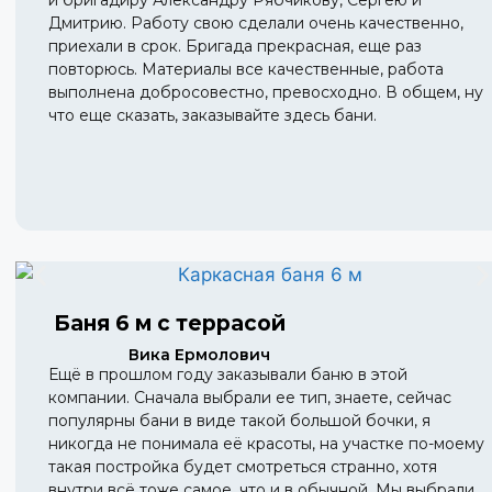
и бригадиру Александру Рябчикову, Сергею и
Дмитрию. Работу свою сделали очень качественно,
приехали в срок. Бригада прекрасная, еще раз
повторюсь. Материалы все качественные, работа
выполнена добросовестно, превосходно. В общем, ну
что еще сказать, заказывайте здесь бани.
Баня 6 м с террасой
Вика Ермолович
Ещё в прошлом году заказывали баню в этой
компании. Сначала выбрали ее тип, знаете, сейчас
популярны бани в виде такой большой бочки, я
никогда не понимала её красоты, на участке по-моему
такая постройка будет смотреться странно, хотя
внутри всё тоже самое, что и в обычной. Мы выбрали