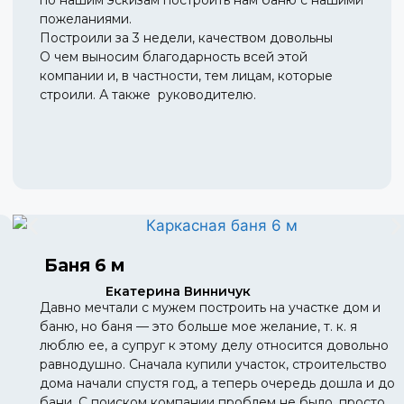
по нашим эскизам построить нам баню с нашими
пожеланиями.
Построили за 3 недели, качеством довольны
О чем выносим благодарность всей этой
компании и, в частности, тем лицам, которые
строили. А также руководителю.
Баня 6 м
Екатерина Винничук
Давно мечтали с мужем построить на участке дом и
баню, но баня — это больше мое желание, т. к. я
люблю ее, а супруг к этому делу относится довольно
равнодушно. Сначала купили участок, строительство
дома начали спустя год, а теперь очередь дошла и до
бани. С поиском компании проблем не было, просто