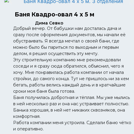
Баня Квадро-овал 4 х 5 м
Дима Севко
Добрый вечер. От бабушки нам досталась дача и
сразу после оформления документов, мы начали её
обустраивать. Я всегда мечтал о своей бани, где
можно было бы париться по выходным и первым
делом, я решил осуществить эту мечту.
Эту строительную компанию мне рекомендовали
соседи и я сразу сюда обратился, объяснил, чего я
хочу. Мне понравилась работа компании от начала
стройки, до самого конца. Тут не пришлось ни за кем
бегать, работы велись каждый день и в кратчайшие
сроки моя баня была готова.
Баня получилась добротная и тёплая. Мы уже мылись
в ней несколько раз и она нас устраивает полностью.
Банька хорошая, в ней нет никаких сквозняков, она
комфортная.
Работа компании меня устроила. Сделали баню чётко
и оперативно.