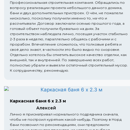
Профессиональная строительная компания. Обращались по
вопросу реализации проекта небольшого дачного домика,
бани и двух дополнительных пристроек. О чём, не пожалели
нисколько, поскольку получили именно то, на что и
рассчитывали. Договор заключали осенью прошлого года, а
готовый объект получили буквально на днях. За
строительством наблюдала лично, посещая участок стабильно
2-3 раза в неделю, параллельно общаясь с рабочими и с
прорабом. Впечатление сложилось, что толковые ребята и
своё дело знают, в частности это было видно по сноровке.
Отдельно хотелось бы отметить высокое качество отделки, как
внешней, так и внутренней. По завершению всех работ,
полностью убрали и вывезли остаточный строительный мусор.
К сотрудничеству, рекомендую.
Каркасная баня 6 х 2.3 м
Алексей
Лично я присматривал нормального подрядчика сначала,
чтобы не построил курятник какой-нибудь. Поэтому в Норд
бани позвонил по рекомендациям, они предложили
несколько вариантов проектов, из которых я выбрал