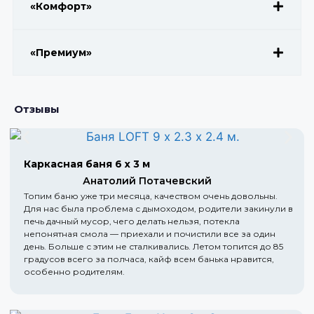
«Комфорт»
«Премиум»
Отзывы
Каркасная баня 6 х 3 м
Анатолий Потачевский
Топим баню уже три месяца, качеством очень довольны.
Для нас была проблема с дымоходом, родители закинули в
печь дачный мусор, чего делать нельзя, потекла
непонятная смола — приехали и почистили все за один
день. Больше с этим не сталкивались. Летом топится до 85
градусов всего за полчаса, кайф всем банька нравится,
особенно родителям.