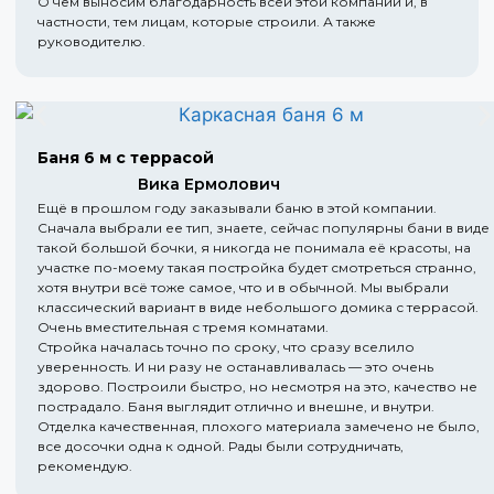
О чем выносим благодарность всей этой компании и, в
частности, тем лицам, которые строили. А также
руководителю.
Баня 6 м с террасой
Вика Ермолович
Ещё в прошлом году заказывали баню в этой компании.
Сначала выбрали ее тип, знаете, сейчас популярны бани в виде
такой большой бочки, я никогда не понимала её красоты, на
участке по-моему такая постройка будет смотреться странно,
хотя внутри всё тоже самое, что и в обычной. Мы выбрали
классический вариант в виде небольшого домика с террасой.
Очень вместительная с тремя комнатами.
Стройка началась точно по сроку, что сразу вселило
уверенность. И ни разу не останавливалась — это очень
здорово. Построили быстро, но несмотря на это, качество не
пострадало. Баня выглядит отлично и внешне, и внутри.
Отделка качественная, плохого материала замечено не было,
все досочки одна к одной. Рады были сотрудничать,
рекомендую.