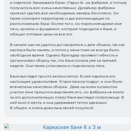
и отделкой. Заказывала баню «Парус 6» на фабрике, и потому
получилось все очень качественно. Дизайнер фабрики
приехал сделать все необходимые замеры бесплатно. Он
также осмотрел территорию и дал рекомендации по
расположению бани. Более того, он порекомендовал мне
печь, кровлю и фундамент, которые подходили к бане, и
обещал оптовые цены на все это.
В начале нам не удалось договориться о дате сборки, так как
мастера были заняты, а потом у меня тоже не всегда было
свободное время. Однако бригадир проявил гибкость и
организовал сборку так, что баня стояла уже на третьей
неделе. Они также установили и подключили печь.
Баня выглядит просто великолепно. В ней париться это
настоящее удовольствие. Я пригласила подруг, и они были
впечатлены качеством сборки. Даже на моем холмистом
участке (мне пришлось выровнять его, но фабрика не взяла
за это дополнительную плату) баня выглядит потрясающе. В
ней много места, и она удерживает тепло идеально.
В общем, я очень довольна своей покупкой.