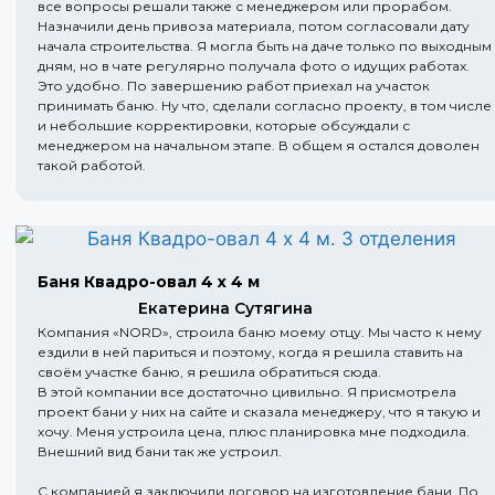
все вопросы решали также с менеджером или прорабом.
Назначили день привоза материала, потом согласовали дату
начала строительства. Я могла быть на даче только по выходным
дням, но в чате регулярно получала фото о идущих работах.
Это удобно. По завершению работ приехал на участок
принимать баню. Ну что, сделали согласно проекту, в том числе
и небольшие корректировки, которые обсуждали с
менеджером на начальном этапе. В общем я остался доволен
такой работой.
Баня Квадро-овал 4 х 4 м
Екатерина Сутягина
Компания «NORD», строила баню моему отцу. Мы часто к нему
ездили в ней париться и поэтому, когда я решила ставить на
своём участке баню, я решила обратиться сюда.
В этой компании все достаточно цивильно. Я присмотрела
проект бани у них на сайте и сказала менеджеру, что я такую и
хочу. Меня устроила цена, плюс планировка мне подходила.
Внешний вид бани так же устроил.
С компанией я заключили договор на изготовление бани. По