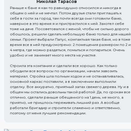
Николай Тарасов
Раньше к бане я как-то равнодушно относился и никогда в
общем о ней и не мечтал. Потом друзья стали приглашать к
себе в гости за город, там почти всегда они готовили баню,
наверное в это время я и пристрастился к ней. Захотел себе
тоже на даче. Посоветовался с женой, чтобы не сильно дорого
обошлось, решили сделать небольшую баню только для нашей
семьи. Проект выбрали Папус, компактная такая баня, но в тоже
время все в ней предусмотрено: 2 помещения размером по 2 и
4 метра, где можно раздеться, помыться и попариться. Очень
удобно и не занимает много места на участке.
Строила эта компания и сделали все хорошо. Как только
обсудили все вопросы по организации, начали завозить
материал. Стройка шла полным ходом и не останавливалась,
основной каркас поставили, а в заключении выполнили
отделку. Все аккуратно, приятный запах свежего дерева. Ну и в
общем мы остались довольны такой работой. Да, по срокам все
отлично, сделали раньше обещанного на 1 день, не много, а
приятно, не пришлось переживать лишний раз. А вообще
работали бригадир и строители слаженно и ответственно,
поэтому от меня лучшие рекомендации.