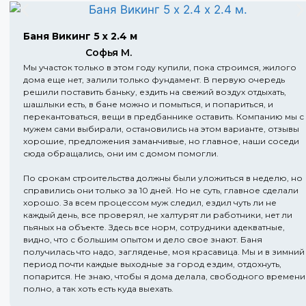
Баня Викинг 5 х 2.4 м
Софья М.
Мы участок только в этом году купили, пока строимся, жилого
дома еще нет, залили только фундамент. В первую очередь
решили поставить баньку, ездить на свежий воздух отдыхать,
шашлыки есть, в бане можно и помыться, и попариться, и
перекантоваться, вещи в предбаннике оставить. Компанию мы с
мужем сами выбирали, остановились на этом варианте, отзывы
хорошие, предложения заманчивые, но главное, наши соседи
сюда обращались, они им с домом помогли.
По срокам строительства должны были уложиться в неделю, но
справились они только за 10 дней. Но не суть, главное сделали
хорошо. За всем процессом муж следил, ездил чуть ли не
каждый день, все проверял, не халтурят ли работники, нет ли
пьяных на объекте. Здесь все норм, сотрудники адекватные,
видно, что с большим опытом и дело свое знают. Баня
получилась что надо, загляденье, моя красавица. Мы и в зимний
период почти каждые выходные за город ездим, отдохнуть,
попарится. Не знаю, чтобы я дома делала, свободного времени
полно, а так хоть есть куда выехать.