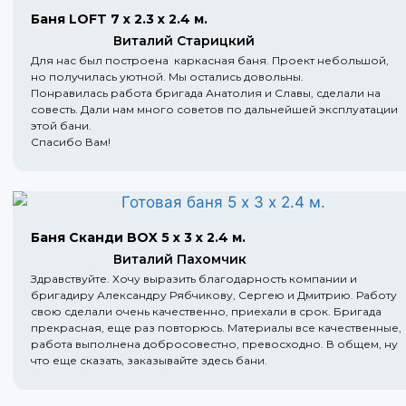
Баня LOFT 7 х 2.3 х 2.4 м.
Виталий Старицкий
Для нас был построена каркасная баня. Проект небольшой,
но получилась уютной. Мы остались довольны.
Понравилась работа бригада Анатолия и Славы, сделали на
совесть. Дали нам много советов по дальнейшей эксплуатации
этой бани.
Спасибо Вам!
Баня Сканди BOX 5 х 3 х 2.4 м.
Виталий Пахомчик
Здравствуйте. Хочу выразить благодарность компании и
бригадиру Александру Рябчикову, Сергею и Дмитрию. Работу
свою сделали очень качественно, приехали в срок. Бригада
прекрасная, еще раз повторюсь. Материалы все качественные,
работа выполнена добросовестно, превосходно. В общем, ну
что еще сказать, заказывайте здесь бани.