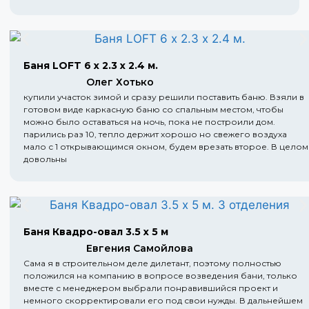
Баня LOFT 6 х 2.3 х 2.4 м.
Олег Хотько
купили участок зимой и сразу решили поставить баню. Взяли в
готовом виде каркасную баню со спальным местом, чтобы
можно было оставаться на ночь, пока не построили дом.
парились раз 10, тепло держит хорошо но свежего воздуха
мало с 1 открывающимся окном, будем врезать второе. В целом
довольны
Баня Квадро-овал 3.5 х 5 м
Евгения Самойлова
Сама я в строительном деле дилетант, поэтому полностью
положился на компанию в вопросе возведения бани, только
вместе с менеджером выбрали понравившийся проект и
немного скорректировали его под свои нужды. В дальнейшем