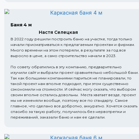
Баня 4 м
Настя Селецкая
В 2022 году решили построить баню на участке, тогда только
начали присматриваться к предлагаемым проектам и фирмам.
Много времени на этом потеряли, в результате за год все
выросло в цене, а само строительство начали в 2023.
По совету обратились в эту компанию, предварительно
изучили сайт и выбрали проект сравнительно небольшой бани.
Так как большими компаниями париться не планировали, то
такой проект нам вполне подходил, при этом существенно
сэкономили на стоимости. И сейчас могу сказать, что выбором
своим вполне остались довольны. Места хватает везде, проект
мы не изменяли вообще, поэтому все по стандарту. Самое
главное, что сделано все добротно, аккуратно. Хочется сказать
спасибо за такую работу, получилось без нервотрепки и
переживаний, заказали баню и нам ее сделали.