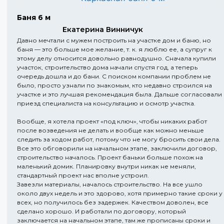
Баня 6 м
Екатерина Винничук
Давно мечтали с мужем построить на участке дом и баню, но
баня — это больше мое желание, т. к. я люблю ее, а супруг к
этому делу относится довольно равнодушно. Сначала купили
участок, строительство дома начали спустя год, а теперь
очередь дошла и до бани. С поиском компании проблем не
было, просто узнали по знакомым, кто недавно строился на
участке и это лучшая рекомендация была. Дальше согласовали
приезд специалиста на консультацию и осмотр участка.
Вообще, я хотела проект «под ключ», чтобы никаких работ
после возведения не делать и вообще как можно меньше
следить за ходом работ, потому что не могу бросить свои дела.
Все это обговорили на начальном этапе, заключили договор,
строительство началось. Проект баньки больше похож на
маленький домик. Планировку внутри никак не меняли,
стандартный проект нас вполне устроил.
Завезли материалы, началось строительство. На все ушло
около двух недель и это здорово, хотя примерно такие сроки у
всех, но получилось без задержек. Качеством доволен, все
сделано хорошо. И работали по договору, который
заключается на начальном этапе, там же прописаны сроки и