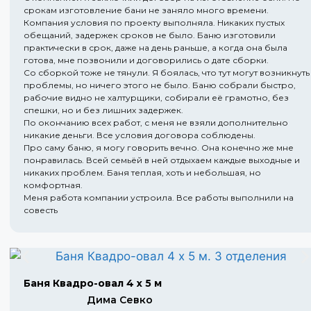
срокам изготовление бани не заняло много времени.
Компания условия по проекту выполняла. Никаких пустых
обещаний, задержек сроков не было. Баню изготовили
практически в срок, даже на день раньше, а когда она была
готова, мне позвонили и договорились о дате сборки.
Со сборкой тоже не тянули. Я боялась, что тут могут возникнуть
проблемы, но ничего этого не было. Баню собрали быстро,
рабочие видно не халтурщики, собирали её грамотно, без
спешки, но и без лишних задержек.
По окончанию всех работ, с меня не взяли дополнительно
никакие деньги. Все условия договора соблюдены.
Про саму баню, я могу говорить вечно. Она конечно же мне
понравилась. Всей семьёй в ней отдыхаем каждые выходные и
никаких проблем. Баня теплая, хоть и небольшая, но
комфортная.
Меня работа компании устроила. Все работы выполнили на
совесть
Баня Квадро-овал 4 х 5 м
Дима Севко