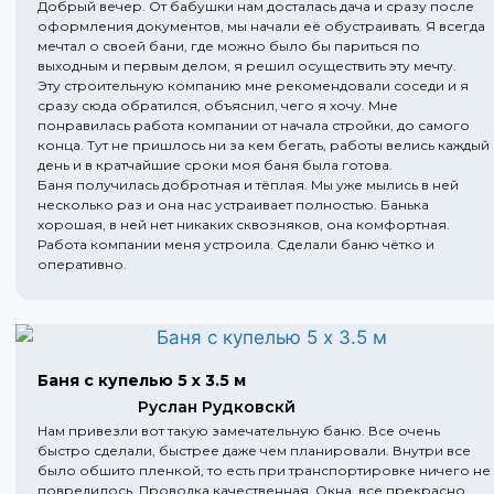
Добрый вечер. От бабушки нам досталась дача и сразу после
оформления документов, мы начали её обустраивать. Я всегда
мечтал о своей бани, где можно было бы париться по
выходным и первым делом, я решил осуществить эту мечту.
Эту строительную компанию мне рекомендовали соседи и я
сразу сюда обратился, объяснил, чего я хочу. Мне
понравилась работа компании от начала стройки, до самого
конца. Тут не пришлось ни за кем бегать, работы велись каждый
день и в кратчайшие сроки моя баня была готова.
Баня получилась добротная и тёплая. Мы уже мылись в ней
несколько раз и она нас устраивает полностью. Банька
хорошая, в ней нет никаких сквозняков, она комфортная.
Работа компании меня устроила. Сделали баню чётко и
оперативно.
Баня с купелью 5 х 3.5 м
Руслан Рудковскй
Нам привезли вот такую замечательную баню. Все очень
быстро сделали, быстрее даже чем планировали. Внутри все
было обшито пленкой, то есть при транспортировке ничего не
повредилось. Проводка качественная. Окна, все прекрасно