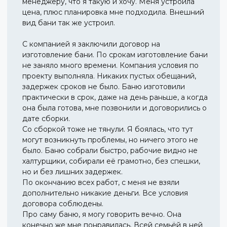
менеджеру, что я такую и хочу. Меня устроила
цена, плюс планировка мне подходила. Внешний
вид бани так же устроил.
С компанией я заключили договор на
изготовление бани. По срокам изготовление бани
не заняло много времени. Компания условия по
проекту выполняла. Никаких пустых обещаний,
задержек сроков не было. Баню изготовили
практически в срок, даже на день раньше, а когда
она была готова, мне позвонили и договорились о
дате сборки.
Со сборкой тоже не тянули. Я боялась, что тут
могут возникнуть проблемы, но ничего этого не
было. Баню собрали быстро, рабочие видно не
халтурщики, собирали её грамотно, без спешки,
но и без лишних задержек.
По окончанию всех работ, с меня не взяли
дополнительно никакие деньги. Все условия
договора соблюдены.
Про саму баню, я могу говорить вечно. Она
конечно же мне понравилась. Всей семьёй в ней