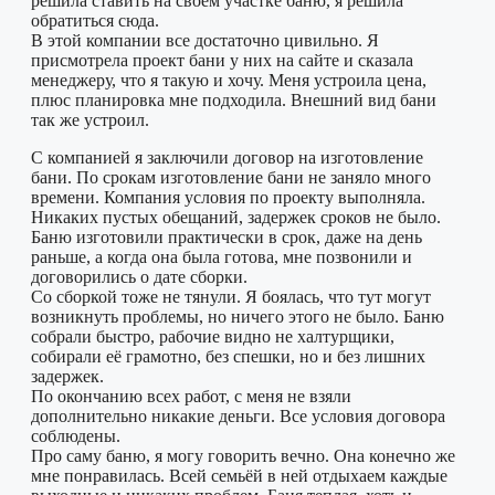
решила ставить на своём участке баню, я решила
обратиться сюда.
В этой компании все достаточно цивильно. Я
присмотрела проект бани у них на сайте и сказала
менеджеру, что я такую и хочу. Меня устроила цена,
плюс планировка мне подходила. Внешний вид бани
так же устроил.
С компанией я заключили договор на изготовление
бани. По срокам изготовление бани не заняло много
времени. Компания условия по проекту выполняла.
Никаких пустых обещаний, задержек сроков не было.
Баню изготовили практически в срок, даже на день
раньше, а когда она была готова, мне позвонили и
договорились о дате сборки.
Со сборкой тоже не тянули. Я боялась, что тут могут
возникнуть проблемы, но ничего этого не было. Баню
собрали быстро, рабочие видно не халтурщики,
собирали её грамотно, без спешки, но и без лишних
задержек.
По окончанию всех работ, с меня не взяли
дополнительно никакие деньги. Все условия договора
соблюдены.
Про саму баню, я могу говорить вечно. Она конечно же
мне понравилась. Всей семьёй в ней отдыхаем каждые