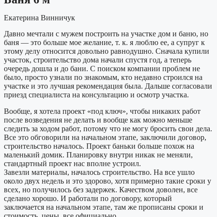
Екатерина Винничук
Давно мечтали с мужем построить на участке дом и баню, но
баня — это больше мое желание, т. к. я люблю ее, а супруг к
этому делу относится довольно равнодушно. Сначала купили
участок, строительство дома начали спустя год, а теперь
очередь дошла и до бани. С поиском компании проблем не
было, просто узнали по знакомым, кто недавно строился на
участке и это лучшая рекомендация была. Дальше согласовали
приезд специалиста на консультацию и осмотр участка.
Вообще, я хотела проект «под ключ», чтобы никаких работ
после возведения не делать и вообще как можно меньше
следить за ходом работ, потому что не могу бросить свои дела.
Все это обговорили на начальном этапе, заключили договор,
строительство началось. Проект баньки больше похож на
маленький домик. Планировку внутри никак не меняли,
стандартный проект нас вполне устроил.
Завезли материалы, началось строительство. На все ушло
около двух недель и это здорово, хотя примерно такие сроки у
всех, но получилось без задержек. Качеством доволен, все
сделано хорошо. И работали по договору, который
заключается на начальном этапе, там же прописаны сроки и
стоимость, цены, все официально.