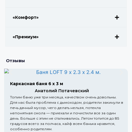
«Комфорт»
«Премиум»
Отзывы
Каркасная баня 6 х 3 м
Анатолий Потачевский
Топим баню уже три месяца, качеством очень довольны.
Для нас была проблема с дымоходом, родители закинули в
печь дачный мусор, чего делать нельзя, потекла
непонятная смола — приехали и почистили все за один
день. Больше с этим не сталкивались. Летом топится до 85
градусов всего за полчаса, кайф всем банька нравится,
особенно родителям.