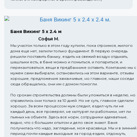
Баня Викинг 5 х 2.4 м
Софья М.
Мы участок только в этом году купили, пока строимся, жилого
дома еще нет, залили только фундамент. В первую очередь
решили поставить баньку, ездить на свежий воздух отдыхать,
шашлыки есть, в бане можно и помыться, и попариться, и
перекантоваться, вещи в предбаннике оставить. Компанию мы с
мужем сами выбирали, остановились на этом варианте, отзывы
хорошие, предложения заманчивые, но главное, наши соседи
сюда обращались, они им с домом помогли.
По срокам строительства должны были уложиться в неделю, но
справились они только за 10 дней. Но не суть, главное сделали
хорошо. За всем процессом муж следил, ездил чуть ли не
каждый день, все проверял, не халтурят ли работники, нет ли
пьяных на объекте. Здесь все норм, сотрудники адекватные,
видно, что с большим опытом и дело свое знают. Баня
получилась что надо, загляденье, моя красавица. Мы и в зимний
период почти каждые выходные за город ездим, отдохнуть,