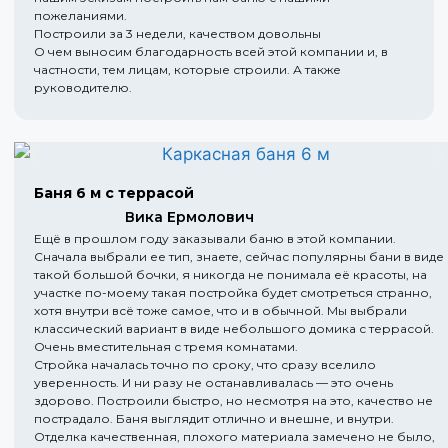
пожеланиями.
Построили за 3 недели, качеством довольны
О чем выносим благодарность всей этой компании и, в
частности, тем лицам, которые строили. А также
руководителю.
Баня 6 м с террасой
Вика Ермолович
Ещё в прошлом году заказывали баню в этой компании.
Сначала выбрали ее тип, знаете, сейчас популярны бани в виде
такой большой бочки, я никогда не понимала её красоты, на
участке по-моему такая постройка будет смотреться странно,
хотя внутри всё тоже самое, что и в обычной. Мы выбрали
классический вариант в виде небольшого домика с террасой.
Очень вместительная с тремя комнатами.
Стройка началась точно по сроку, что сразу вселило
уверенность. И ни разу не останавливалась — это очень
здорово. Построили быстро, но несмотря на это, качество не
пострадало. Баня выглядит отлично и внешне, и внутри.
Отделка качественная, плохого материала замечено не было,