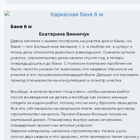
Баня 6 м
Екатерина Винничук
Давно мечтали с мужем построить на участке дом и баню, но
баня — это больше мое желание, т. к. я люблю ее, а супруг к
этому делу относится довольно равнодушно. Сначала купили
участок, строительство дома начали спустя год, а теперь
очередь дошла и до бани. С поиском компании проблем не
было, просто узнали по знакомым, кто недавно строился на
участке и это лучшая рекомендация была. Дальше согласовали
приезд специалиста на консультацию и осмотр участка.
Вообще, я хотела проект «под ключ», чтобы никаких работ
после возведения не делать и вообще как можно меньше
следить за ходом работ, потому что не могу бросить свои дела.
Все это обговорили на начальном этапе, заключили договор,
строительство началось. Проект баньки больше похож на
маленький домик. Планировку внутри никак не меняли,
стандартный проект нас вполне устроил.
Завезли материалы, началось строительство. На все ушло
около двух недель и это здорово, хотя примерно такие сроки у