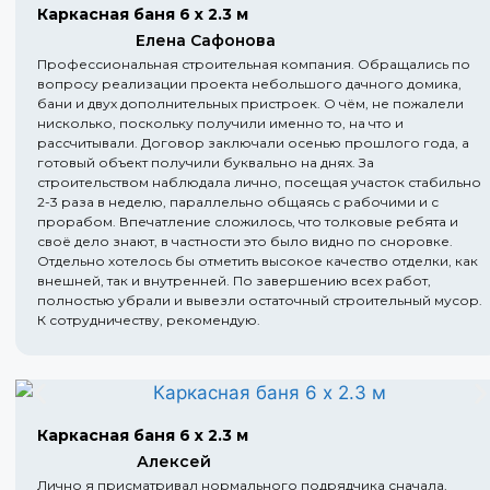
Каркасная баня 6 х 2.3 м
Елена Сафонова
Профессиональная строительная компания. Обращались по
вопросу реализации проекта небольшого дачного домика,
бани и двух дополнительных пристроек. О чём, не пожалели
нисколько, поскольку получили именно то, на что и
рассчитывали. Договор заключали осенью прошлого года, а
готовый объект получили буквально на днях. За
строительством наблюдала лично, посещая участок стабильно
2-3 раза в неделю, параллельно общаясь с рабочими и с
прорабом. Впечатление сложилось, что толковые ребята и
своё дело знают, в частности это было видно по сноровке.
Отдельно хотелось бы отметить высокое качество отделки, как
внешней, так и внутренней. По завершению всех работ,
полностью убрали и вывезли остаточный строительный мусор.
К сотрудничеству, рекомендую.
Каркасная баня 6 х 2.3 м
Алексей
Лично я присматривал нормального подрядчика сначала,