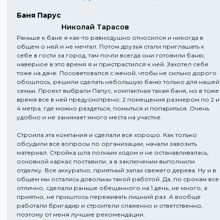
Баня Парус
Николай Тарасов
Раньше к бане я как-то равнодушно относился и никогда в
общем о ней и не мечтал. Потом друзья стали приглашать к
себе в гости за город, там почти всегда они готовили баню,
наверное в это время я и пристрастился к ней. Захотел себе
тоже на даче. Посоветовался с женой, чтобы не сильно дорого
обошлось, решили сделать небольшую баню только для нашей
семьи. Проект выбрали Папус, компактная такая баня, но в тоже
время все в ней предусмотрено: 2 помещения размером по 2 и
4 метра, где можно раздеться, помыться и попариться. Очень
удобно и не занимает много места на участке.
Строила эта компания и сделали все хорошо. Как только
обсудили все вопросы по организации, начали завозить
материал. Стройка шла полным ходом и не останавливалась,
основной каркас поставили, а в заключении выполнили
отделку. Все аккуратно, приятный запах свежего дерева. Ну и в
общем мы остались довольны такой работой. Да, по срокам все
отлично, сделали раньше обещанного на 1 день, не много, а
приятно, не пришлось переживать лишний раз. А вообще
работали бригадир и строители слаженно и ответственно,
поэтому от меня лучшие рекомендации.