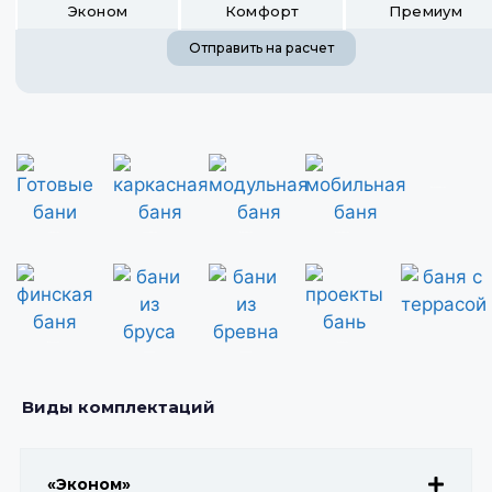
Эконом
Комфорт
Премиум
Отправить на расчет
деревянные бани
Готовые бани
каркасные бани
модульные бани
мобильные бани
финская баня
проекты бань
бани из бруса
бани из сруба
Виды комплектаций
«Эконом»