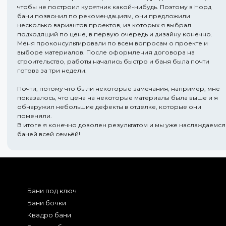
чтобы не построил курятник какой-нибудь. Поэтому в Норд
бани позвонил по рекомендациям, они предложили
несколько вариантов проектов, из которых я выбрал
подходящий по цене, в первую очередь и дизайну конечно.
Меня проконсультировали по всем вопросам о проекте и
выборе материалов. После оформления договора на
строительство, работы начались быстро и баня была почти
готова за три недели.
Почти, потому что были некоторые замечания, например, мне
показалось, что цена на некоторые материалы была выше и я
обнаружил небольшие дефекты в отделке, которые они
поменяли.
В итоге я конечно доволен результатом и мы уже наслаждаемся
баней всей семьёй!
Бани под ключ
Бани бочки
Квадро бани