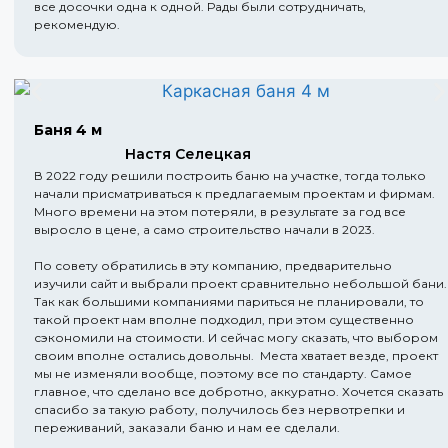
все досочки одна к одной. Рады были сотрудничать,
рекомендую.
Баня 4 м
Настя Селецкая
В 2022 году решили построить баню на участке, тогда только
начали присматриваться к предлагаемым проектам и фирмам.
Много времени на этом потеряли, в результате за год все
выросло в цене, а само строительство начали в 2023.
По совету обратились в эту компанию, предварительно
изучили сайт и выбрали проект сравнительно небольшой бани.
Так как большими компаниями париться не планировали, то
такой проект нам вполне подходил, при этом существенно
сэкономили на стоимости. И сейчас могу сказать, что выбором
своим вполне остались довольны. Места хватает везде, проект
мы не изменяли вообще, поэтому все по стандарту. Самое
главное, что сделано все добротно, аккуратно. Хочется сказать
спасибо за такую работу, получилось без нервотрепки и
переживаний, заказали баню и нам ее сделали.