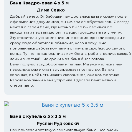
Баня Квадро-овал 4 х 5 м
Дима Севко
Добрый вечер. От бабушки нам досталась дача и сразу после
оформления документов, мы начали её обустраивать. Я всегда
мечтал о своей бани, где можно было бы париться по
выходным и первым делом, я решил осуществить эту мечту.
Эту строительную компанию мне рекомендовали соседи и я
сразу сюда обратился, объяснил, чего я хочу. Мне
понравилась работа компании от начала стройки, до самого
конца. Тут не пришлось ни за кем бегать, работы велись каждый
день и в кратчайшие сроки моя баня была готова.
Баня получилась добротная и тёплая. Мы уже мылись в ней
несколько раз и она нас устраивает полностью. Банька
хорошая, в ней нет никаких сквозняков, она комфортная.
Работа компании меня устроила. Сделали баню чётко и
оперативно.
Баня с купелью 5 х 3.5 м
Руслан Рудковскй
Нам привезли вот такую замечательную баню. Все очень