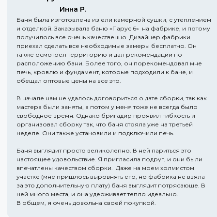
Инна Р.
Баня была изготовлена из ели камерной сушки, с утеплением
и отделкой. Заказывала баню «Парус 6» на фабрике, и потому
получилось все очень качественно. Дизайнер фабрики
приехал сделать все необходимые замеры бесплатно. Он
также осмотрел территорию и дал рекомендации по
расположению бани. Более того, он порекомендовал мне
печь, кровлю и фундамент, которые подходили к бане, и
обещал оптовые цены на все это.
В начале нам не удалось договориться о дате сборки, так как
мастера были заняты, а потом у меня тоже не всегда было
свободное время. Однако бригадир проявил гибкость и
организовал сборку так, что баня стояла уже на третьей
неделе. Они также установили и подключили печь.
Баня выглядит просто великолепно. В ней париться это
настоящее удовольствие. Я пригласила подруг, и они были
впечатлены качеством сборки. Даже на моем холмистом
участке (мне пришлось выровнять его, но фабрика не взяла
за это дополнительную плату) баня выглядит потрясающе. В
ней много места, и она удерживает тепло идеально.
В общем, я очень довольна своей покупкой.