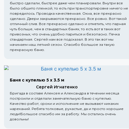
быстро сделали, быстрее даже чем планировали. Внутри все
было обшито пленкой, то есть при транспортировке ничего не
повредилось. Проводка качественная. Окна, все прекрасно
сделано. Двери закрываются прекрасно. Все ровно. Вот такой
отличный слив. Все прекрасно сделано и отметить, что парная
чуть больше, чем в стандартных банях, то есть вот в таких вот
привозных, что очень удобно париться и безопасно. Печка
стандартная. Сергей нам все подсказал. В это так вот мы
начинаем наш летний сезон. Спасибо большое за такую
прекрасную баню.
Баня с купелью 5 х 3.5 м
Сергей Игнатенко
Бригада в составе Алексея и Александра в течении месяца
построили и отделали замечательную баню с купелью.
Качество работ, сроки и исполнение не вызывают никаких
нареканий. Ребята толковые, рукастые, да и просто хорошие
люди!Большое спасибо им за работу. Мы остались очень
довольны!