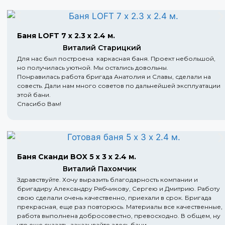
Баня LOFT 7 х 2.3 х 2.4 м.
Виталий Старицкий
Для нас был построена каркасная баня. Проект небольшой,
но получилась уютной. Мы остались довольны.
Понравилась работа бригада Анатолия и Славы, сделали на
совесть. Дали нам много советов по дальнейшей эксплуатации
этой бани.
Спасибо Вам!
Баня Сканди BOX 5 х 3 х 2.4 м.
Виталий Пахомчик
Здравствуйте. Хочу выразить благодарность компании и
бригадиру Александру Рябчикову, Сергею и Дмитрию. Работу
свою сделали очень качественно, приехали в срок. Бригада
прекрасная, еще раз повторюсь. Материалы все качественные,
работа выполнена добросовестно, превосходно. В общем, ну
что еще сказать, заказывайте здесь бани.