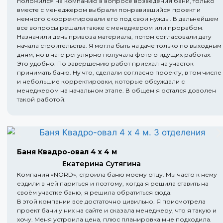
положился на компанию в вопросе возведения бани, только
вместе с менеджером выбрали понравившийся проект и
немного скорректировали его под свои нужды. В дальнейшем
все вопросы решали также с менеджером или прорабом.
Назначили день привоза материала, потом согласовали дату
начала строительства. Я могла быть на даче только по выходным
дням, но в чате регулярно получала фото о идущих работах.
Это удобно. По завершению работ приехал на участок
принимать баню. Ну что, сделали согласно проекту, в том числе
и небольшие корректировки, которые обсуждали с
менеджером на начальном этапе. В общем я остался доволен
такой работой.
Баня Квадро-овал 4 х 4 м
Екатерина Сутягина
Компания «NORD», строила баню моему отцу. Мы часто к нему
ездили в ней париться и поэтому, когда я решила ставить на
своём участке баню, я решила обратиться сюда.
В этой компании все достаточно цивильно. Я присмотрела
проект бани у них на сайте и сказала менеджеру, что я такую и
хочу. Меня устроила цена, плюс планировка мне подходила.