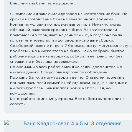
Внешний вид бани так же устроил.
С компанией я заключили договор на изготовление бани. По
срокам изготовление бани не заняло много времени.
Компания условия по проекту выполняла. Никаких пустых
обещаний, задержек сроков не было. Баню изготовили
практически в срок, даже на день раньше, а когда она была
готова, мне позвонили и договорились о дате сборки.
Со сборкой тоже не тянули. Я боялась, что тут могут возникнуть
проблемы, но ничего этого не было. Баню собрали быстро,
рабочие видно не халтурщики, собирали её грамотно, без
спешки, но и без лишних задержек.
По окончанию всех работ, с меня не взяли дополнительно
никакие деньги. Все условия договора соблюдены.
Про саму баню, я могу говорить вечно. Она конечно же мне
понравилась. Всей семьёй в ней отдыхаем каждые выходные и
никаких проблем. Баня теплая, хоть и небольшая, но
комфортная.
Меня работа компании устроила. Все работы выполнили на
совесть