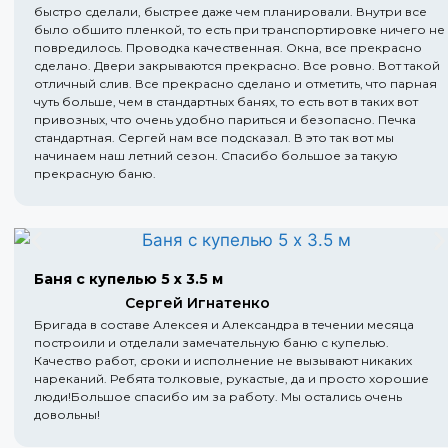
быстро сделали, быстрее даже чем планировали. Внутри все
было обшито пленкой, то есть при транспортировке ничего не
повредилось. Проводка качественная. Окна, все прекрасно
сделано. Двери закрываются прекрасно. Все ровно. Вот такой
отличный слив. Все прекрасно сделано и отметить, что парная
чуть больше, чем в стандартных банях, то есть вот в таких вот
привозных, что очень удобно париться и безопасно. Печка
стандартная. Сергей нам все подсказал. В это так вот мы
начинаем наш летний сезон. Спасибо большое за такую
прекрасную баню.
Баня с купелью 5 х 3.5 м
Сергей Игнатенко
Бригада в составе Алексея и Александра в течении месяца
построили и отделали замечательную баню с купелью.
Качество работ, сроки и исполнение не вызывают никаких
нареканий. Ребята толковые, рукастые, да и просто хорошие
люди!Большое спасибо им за работу. Мы остались очень
довольны!