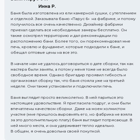
Инна Р.
Баня была изготовлена из ели камерной сушки, с утеплением
и отделкой. Заказывала баню «Парус 6» на фабрике, и потому
получилось все очень качественно. Дизайнер фабрики
приехал сделать все необходимые замеры бесплатно. Он
также осмотрел территорию и дал рекомендации по
расположению бани. Более того, он порекомендовал мне
печь, кровлю и фундамент, которые подходили к бане, и
обещал оптовые цены на все это.
В начале нам не удалось договориться о дате сборки, так как
мастера были заняты, а потом у меня тоже не всегда было
свободное время. Однако бригадир проявил гибкость и
организовал сборку так, что баня стояла уже на третьей
неделе. Они также установили и подключили печь.
Баня выглядит просто великолепно. В ней париться это
настоящее удовольствие. Я пригласила подруг, и они были
впечатлены качеством сборки. Даже на моем холмистом
участке (мне пришлось выровнять его, но фабрика не взяла
за это дополнительную плату) баня выглядит потрясающе. В
ней много места, и она удерживает тепло идеально.
В общем, я очень довольна своей покупкой.