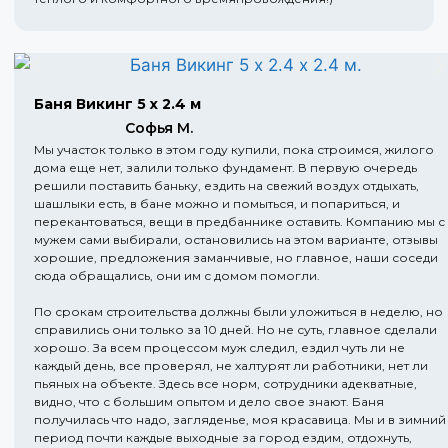
Баня Викинг 5 х 2.4 м
Софья М.
Мы участок только в этом году купили, пока строимся, жилого
дома еще нет, залили только фундамент. В первую очередь
решили поставить баньку, ездить на свежий воздух отдыхать,
шашлыки есть, в бане можно и помыться, и попариться, и
перекантоваться, вещи в предбаннике оставить. Компанию мы с
мужем сами выбирали, остановились на этом варианте, отзывы
хорошие, предложения заманчивые, но главное, наши соседи
сюда обращались, они им с домом помогли.
По срокам строительства должны были уложиться в неделю, но
справились они только за 10 дней. Но не суть, главное сделали
хорошо. За всем процессом муж следил, ездил чуть ли не
каждый день, все проверял, не халтурят ли работники, нет ли
пьяных на объекте. Здесь все норм, сотрудники адекватные,
видно, что с большим опытом и дело свое знают. Баня
получилась что надо, загляденье, моя красавица. Мы и в зимний
период почти каждые выходные за город ездим, отдохнуть,