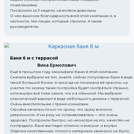
пожеланиями.
Построили за 3 недели, качеством довольны
О чем выносим благодарность всей этой компании и, в
частности, тем лицам, которые строили. А также
руководителю.
Баня 6 м с террасой
Вика Ермолович
Ещё в прошлом году заказывали баню в этой компании.
Сначала выбрали ее тип, знаете, сейчас популярны бани в виде
такой большой бочки, я никогда не понимала её красоты, на
участке по-моему такая постройка будет смотреться странно,
хотя внутри всё тоже самое, что и в обычной. Мы выбрали
классический вариант в виде небольшого домика с террасой.
Очень вместительная с тремя комнатами.
Стройка началась точно по сроку, что сразу вселило
уверенность. И ни разу не останавливалась — это очень
здорово. Построили быстро, но несмотря на это, качество не
пострадало. Баня выглядит отлично и внешне, и внутри.
Отделка качественная, плохого материала замечено не было,