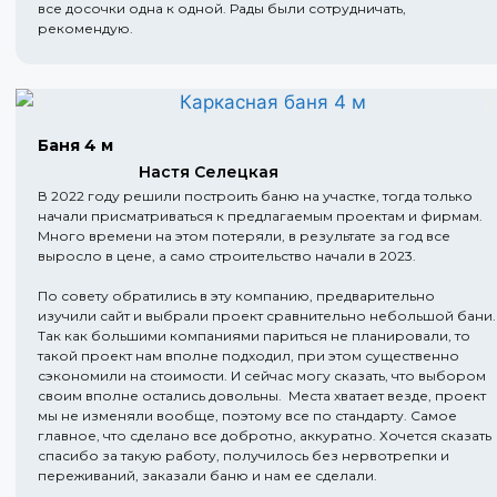
все досочки одна к одной. Рады были сотрудничать,
рекомендую.
Баня 4 м
Настя Селецкая
В 2022 году решили построить баню на участке, тогда только
начали присматриваться к предлагаемым проектам и фирмам.
Много времени на этом потеряли, в результате за год все
выросло в цене, а само строительство начали в 2023.
По совету обратились в эту компанию, предварительно
изучили сайт и выбрали проект сравнительно небольшой бани.
Так как большими компаниями париться не планировали, то
такой проект нам вполне подходил, при этом существенно
сэкономили на стоимости. И сейчас могу сказать, что выбором
своим вполне остались довольны. Места хватает везде, проект
мы не изменяли вообще, поэтому все по стандарту. Самое
главное, что сделано все добротно, аккуратно. Хочется сказать
спасибо за такую работу, получилось без нервотрепки и
переживаний, заказали баню и нам ее сделали.