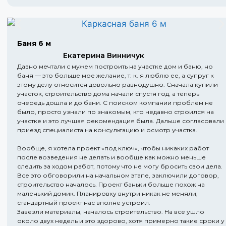
Баня 6 м
Екатерина Винничук
Давно мечтали с мужем построить на участке дом и баню, но
баня — это больше мое желание, т. к. я люблю ее, а супруг к
этому делу относится довольно равнодушно. Сначала купили
участок, строительство дома начали спустя год, а теперь
очередь дошла и до бани. С поиском компании проблем не
было, просто узнали по знакомым, кто недавно строился на
участке и это лучшая рекомендация была. Дальше согласовали
приезд специалиста на консультацию и осмотр участка.
Вообще, я хотела проект «под ключ», чтобы никаких работ
после возведения не делать и вообще как можно меньше
следить за ходом работ, потому что не могу бросить свои дела.
Все это обговорили на начальном этапе, заключили договор,
строительство началось. Проект баньки больше похож на
маленький домик. Планировку внутри никак не меняли,
стандартный проект нас вполне устроил.
Завезли материалы, началось строительство. На все ушло
около двух недель и это здорово, хотя примерно такие сроки у