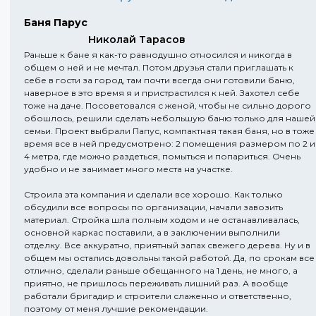
Баня Парус
Николай Тарасов
Раньше к бане я как-то равнодушно относился и никогда в
общем о ней и не мечтал. Потом друзья стали приглашать к
себе в гости за город, там почти всегда они готовили баню,
наверное в это время я и пристрастился к ней. Захотел себе
тоже на даче. Посоветовался с женой, чтобы не сильно дорого
обошлось, решили сделать небольшую баню только для нашей
семьи. Проект выбрали Папус, компактная такая баня, но в тоже
время все в ней предусмотрено: 2 помещения размером по 2 и
4 метра, где можно раздеться, помыться и попариться. Очень
удобно и не занимает много места на участке.
Строила эта компания и сделали все хорошо. Как только
обсудили все вопросы по организации, начали завозить
материал. Стройка шла полным ходом и не останавливалась,
основной каркас поставили, а в заключении выполнили
отделку. Все аккуратно, приятный запах свежего дерева. Ну и в
общем мы остались довольны такой работой. Да, по срокам все
отлично, сделали раньше обещанного на 1 день, не много, а
приятно, не пришлось переживать лишний раз. А вообще
работали бригадир и строители слаженно и ответственно,
поэтому от меня лучшие рекомендации.