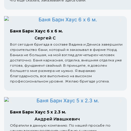
что еще сказать, заказывайте здесь бани.
Баня Барн Хаус 6 х 6 м.
Сергей С
Вот сегодня бригада в составе Вадима и Дениса завершили
строительство бани, который я заказывал в фирме Норд.
Банька не большая, на мой взгляд для четырех человек
достаточно. Баня каркасная, отделка, внешняя отделка уже
готова, фундамент свайный. В принципе, я доволен
большего мне размера не нужно. Я выражаю
благодарность, все выполнено на высоком
профессиональном уровне. Желаю бригаде успеха.
Баня Барн Хаус 5 х 2.3 м.
Андрей Ивашкевич
Обратили в данную компанию. По нашей просьбе по
нашим эскизам построить нам баню с нашими