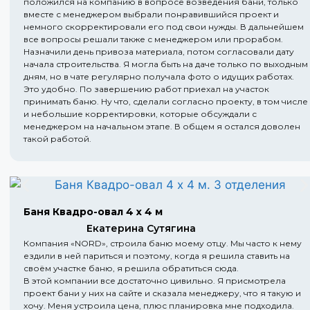
положился на компанию в вопросе возведения бани, только
вместе с менеджером выбрали понравившийся проект и
немного скорректировали его под свои нужды. В дальнейшем
все вопросы решали также с менеджером или прорабом.
Назначили день привоза материала, потом согласовали дату
начала строительства. Я могла быть на даче только по выходным
дням, но в чате регулярно получала фото о идущих работах.
Это удобно. По завершению работ приехал на участок
принимать баню. Ну что, сделали согласно проекту, в том числе
и небольшие корректировки, которые обсуждали с
менеджером на начальном этапе. В общем я остался доволен
такой работой.
Баня Квадро-овал 4 х 4 м
Екатерина Сутягина
Компания «NORD», строила баню моему отцу. Мы часто к нему
ездили в ней париться и поэтому, когда я решила ставить на
своём участке баню, я решила обратиться сюда.
В этой компании все достаточно цивильно. Я присмотрела
проект бани у них на сайте и сказала менеджеру, что я такую и
хочу. Меня устроила цена, плюс планировка мне подходила.