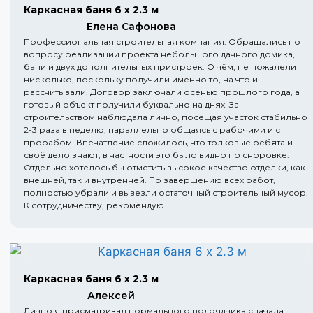
Каркасная баня 6 х 2.3 м
Елена Сафонова
Профессиональная строительная компания. Обращались по
вопросу реализации проекта небольшого дачного домика,
бани и двух дополнительных пристроек. О чём, не пожалели
нисколько, поскольку получили именно то, на что и
рассчитывали. Договор заключали осенью прошлого года, а
готовый объект получили буквально на днях. За
строительством наблюдала лично, посещая участок стабильно
2-3 раза в неделю, параллельно общаясь с рабочими и с
прорабом. Впечатление сложилось, что толковые ребята и
своё дело знают, в частности это было видно по сноровке.
Отдельно хотелось бы отметить высокое качество отделки, как
внешней, так и внутренней. По завершению всех работ,
полностью убрали и вывезли остаточный строительный мусор.
К сотрудничеству, рекомендую.
Каркасная баня 6 х 2.3 м
Алексей
Лично я присматривал нормального подрядчика сначала,