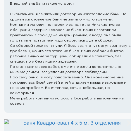
Внешний вид бани так же устроил.
С компанией я заключили договор на изготовление бани. По
срокам изготовление бани не заняло много времени.
Компания условия по проекту выполняла. Никаких пустых
обещаний, задержек сроков не было. Баню изготовили
практически в срок, даже на день раньше, а когда она была
готова, мне позвонили и договорились о дате сборки.
Со сборкой тоже не тянули. Я боялась, что тут могут возникнуть
проблемы, но ничего этого не было. Баню собрали быстро,
рабочие видно не халтурщики, собирали её грамотно, без
спешки, но и без лишних задержек.
По окончанию всех работ, с меня не взяли дополнительно
никакие деньги. Все условия договора соблюдены.
Про саму баню, я могу говорить вечно. Она конечно же мне
понравилась. Всей семьёй в ней отдыхаем каждые выходные и
никаких проблем. Баня теплая, хоть и небольшая, но
комфортная.
Меня работа компании устроила. Все работы выполнили на
совесть