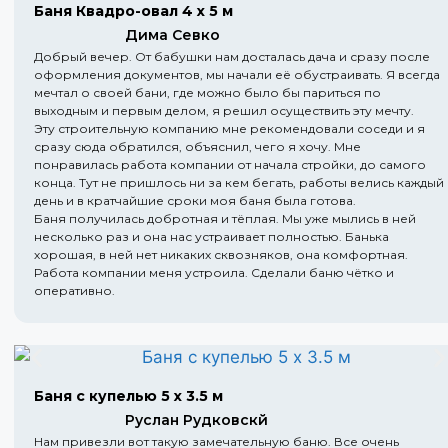
Баня Квадро-овал 4 х 5 м
Дима Севко
Добрый вечер. От бабушки нам досталась дача и сразу после
оформления документов, мы начали её обустраивать. Я всегда
мечтал о своей бани, где можно было бы париться по
выходным и первым делом, я решил осуществить эту мечту.
Эту строительную компанию мне рекомендовали соседи и я
сразу сюда обратился, объяснил, чего я хочу. Мне
понравилась работа компании от начала стройки, до самого
конца. Тут не пришлось ни за кем бегать, работы велись каждый
день и в кратчайшие сроки моя баня была готова.
Баня получилась добротная и тёплая. Мы уже мылись в ней
несколько раз и она нас устраивает полностью. Банька
хорошая, в ней нет никаких сквозняков, она комфортная.
Работа компании меня устроила. Сделали баню чётко и
оперативно.
Баня с купелью 5 х 3.5 м
Руслан Рудковскй
Нам привезли вот такую замечательную баню. Все очень