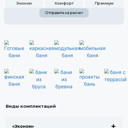
Эконом
Комфорт
Премиум
Отправить на расчет
деревянные бани
Готовые бани
каркасные бани
модульные бани
мобильные бани
финская баня
проекты бань
бани из бруса
бани из сруба
Виды комплектаций
«Эконом»