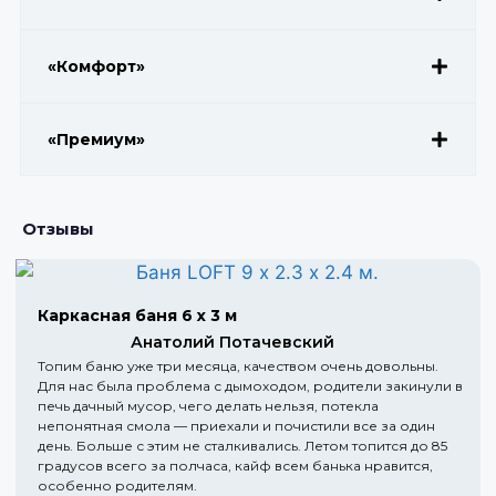
«Комфорт»
«Премиум»
Отзывы
Каркасная баня 6 х 3 м
Анатолий Потачевский
Топим баню уже три месяца, качеством очень довольны.
Для нас была проблема с дымоходом, родители закинули в
печь дачный мусор, чего делать нельзя, потекла
непонятная смола — приехали и почистили все за один
день. Больше с этим не сталкивались. Летом топится до 85
градусов всего за полчаса, кайф всем банька нравится,
особенно родителям.