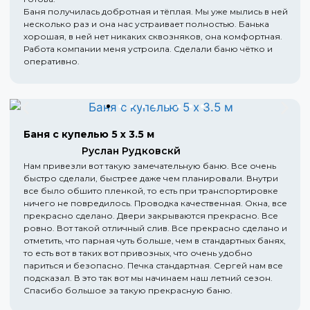
Баня получилась добротная и тёплая. Мы уже мылись в ней
несколько раз и она нас устраивает полностью. Банька
хорошая, в ней нет никаких сквозняков, она комфортная.
Работа компании меня устроила. Сделали баню чётко и
оперативно.
Баня с купелью 5 х 3.5 м
Руслан Рудковскй
Нам привезли вот такую замечательную баню. Все очень
быстро сделали, быстрее даже чем планировали. Внутри
все было обшито пленкой, то есть при транспортировке
ничего не повредилось. Проводка качественная. Окна, все
прекрасно сделано. Двери закрываются прекрасно. Все
ровно. Вот такой отличный слив. Все прекрасно сделано и
отметить, что парная чуть больше, чем в стандартных банях,
то есть вот в таких вот привозных, что очень удобно
париться и безопасно. Печка стандартная. Сергей нам все
подсказал. В это так вот мы начинаем наш летний сезон.
Спасибо большое за такую прекрасную баню.