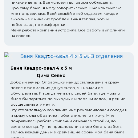
никакие деньги. Все условия договора соблюдены.
Про саму баню, я могу говорить вечно. Она конечно же
мне понравилась. Всей семьёй в ней отдыхаем каждые
выходные и никаких проблем. Баня теплая, хоть и
небольшая, но комфортная.
Меня работа компании устроила. Все работы выполнили
на совесть
Баня Квадро-овал 4 х 5 м
Дима Севко
Добрый вечер. От бабушки нам досталась дача и сразу
после оформления документов, мы начали её
обустраивать. Я всегда мечтал о своей бани, где можно
было бы париться по выходным и первым делом, я решил
осуществить эту мечту.
Эту строительную компанию мне рекомендовали соседи и
я сразу сюда обратился, объяснил, чего я хочу. Мне
понравилась работа компании от начала стройки, до
самого конца. Тут не пришлось ни за кем бегать, работы
велись каждый день и в кратчайшие сроки моя баня была
готова.