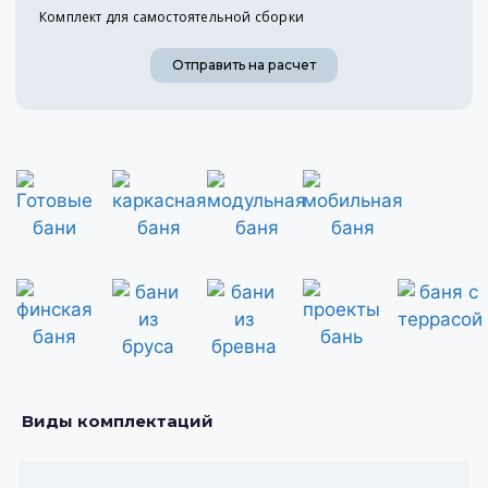
Комплект для самостоятельной сборки
Отправить на расчет
деревянные бани
Готовые бани
каркасные бани
модульные бани
мобильные бани
финская баня
проекты бань
бани из бруса
бани из сруба
Виды комплектаций