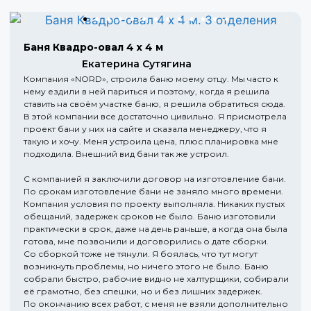
Баня Квадро-овал 4 х 4 м
Екатерина Сутягина
Компания «NORD», строила баню моему отцу. Мы часто к
нему ездили в ней париться и поэтому, когда я решила
ставить на своём участке баню, я решила обратиться сюда.
В этой компании все достаточно цивильно. Я присмотрела
проект бани у них на сайте и сказала менеджеру, что я
такую и хочу. Меня устроила цена, плюс планировка мне
подходила. Внешний вид бани так же устроил.
С компанией я заключили договор на изготовление бани.
По срокам изготовление бани не заняло много времени.
Компания условия по проекту выполняла. Никаких пустых
обещаний, задержек сроков не было. Баню изготовили
практически в срок, даже на день раньше, а когда она была
готова, мне позвонили и договорились о дате сборки.
Со сборкой тоже не тянули. Я боялась, что тут могут
возникнуть проблемы, но ничего этого не было. Баню
собрали быстро, рабочие видно не халтурщики, собирали
её грамотно, без спешки, но и без лишних задержек.
По окончанию всех работ, с меня не взяли дополнительно