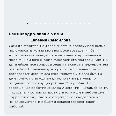
Баня Квадро-овал 3.5 х 5 м
Евгения Самойлова
Сама я в строительном деле дилетант, поэтому полностью
положился на компанию в вопросе возведения бани,
только вместе с менеджером выбрали понравившийся
проект и немного скорректировали его под свои нужды. В
дальнейшем все вопросы решали также с менеджером или
прорабом. Назначили день привоза материала, потом
согласовали дату начала строительства. Я могла быть на
даче только по выходным дням, но в чате регулярно
получала фото о идущих работах. Это удобно. По
завершению работ приехал на участок принимать баню. Ну
что, сделали согласно проекту, в том числе и небольшие
корректировки, которые обсуждали с менеджером на
начальном этапе. В общем я остался доволен такой
работой.