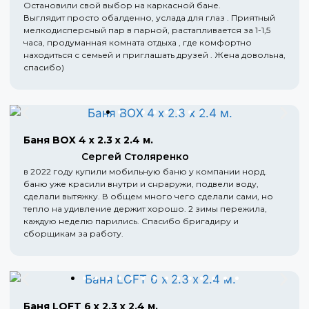
Остановили свой выбор на каркасной бане.
Выглядит просто обалденно, услада для глаз . Приятный
мелкодисперсный пар в парной, растапливается за 1-1,5
часа, продуманная комната отдыха , где комфортно
находиться с семьей и приглашать друзей . Жена довольна,
спасибо)
Баня BOX 4 х 2.3 х 2.4 м.
Сергей Столяренко
в 2022 году купили мобильную баню у компании норд.
баню уже красили внутри и снраружи, подвели воду,
сделали вытяжку. В общем много чего сделали сами, но
тепло на удивление держит хорошо. 2 зимы пережила,
каждую неделю парились. Спасибо бригадиру и
сборщикам за работу.
Баня LOFT 6 х 2.3 х 2.4 м.