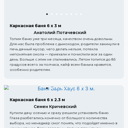
Каркасная баня 6 х 3 м
Анатолий Потачевский
Топим баню уже три месяца, качеством очень довольны.
Для нас была проблема с дымоходом, родители закинули в
печь дачный мусор, чего делать нельзя, потекла
непонятная смола — приехали и почистили все за один
день. Больше с этим не сталкивались. Летом топится до 85
градусов всего за полчаса, кайф всем банька нравится,
особенно родителям.
Каркасная баня 6 х 2.3 м
Семен Кричевский
Купили дачу осенью и сразу решили установить баню.
Глаза разбегались конечно от большого количества
выбора, но менеджер смог понять, что подойдет именно в